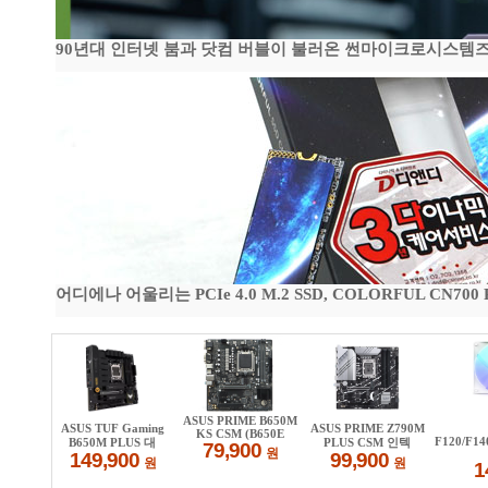
90년대 인터넷 붐과 닷컴 버블이 불러온 썬마이크로시스템즈 전성
어디에나 어울리는 PCIe 4.0 M.2 SSD, COLORFUL CN700