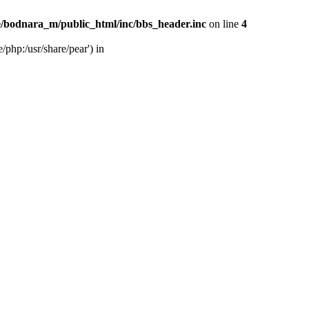
/bodnara_m/public_html/inc/bbs_header.inc
on line
4
php:/usr/share/pear') in