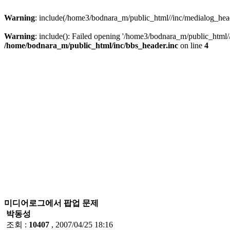
Warning
: include(/home3/bodnara_m/public_html//inc/medialog_heade
Warning
: include(): Failed opening '/home3/bodnara_m/public_html//i
/home/bodnara_m/public_html/inc/bbs_header.inc
on line
4
미디어로그에서 팝업 문제
박동성
조회 :
10407
, 2007/04/25 18:16