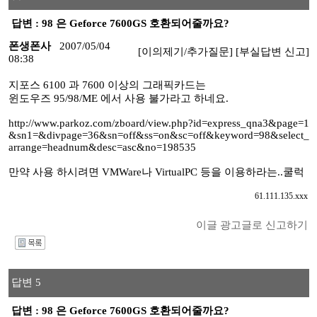
답변 : 98 은 Geforce 7600GS 호환되어줄까요?
폰생폰사
2007/05/04
[이의제기/추가질문]
[부실답변 신고]
08:38
지포스 6100 과 7600 이상의 그래픽카드는
윈도우즈 95/98/ME 에서 사용 불가라고 하네요.
http://www.parkoz.com/zboard/view.php?id=express_qna3&page=1
&sn1=&divpage=36&sn=off&ss=on&sc=off&keyword=98&select_
arrange=headnum&desc=asc&no=198535
만약 사용 하시려면 VMWare나 VirtualPC 등을 이용하라는..쿨럭
61.111.135.xxx
이글 광고글로 신고하기
I
답변 5
답변 : 98 은 Geforce 7600GS 호환되어줄까요?