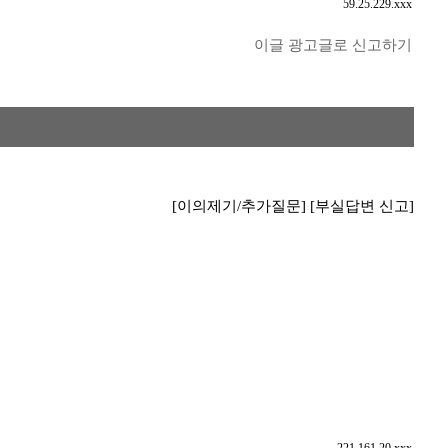
59.25.229.xxx
이글 광고글로 신고하기
[이의제기/추가질문]
[부실답변 신고]