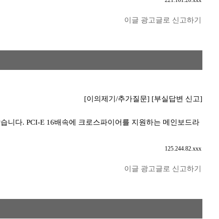
221.161.20.xxx
이글 광고글로 신고하기
[이의제기/추가질문]
[부실답변 신고]
는 것 같습니다. PCI-E 16배속에 크로스파이어를 지원하는 메인보드라
125.244.82.xxx
이글 광고글로 신고하기