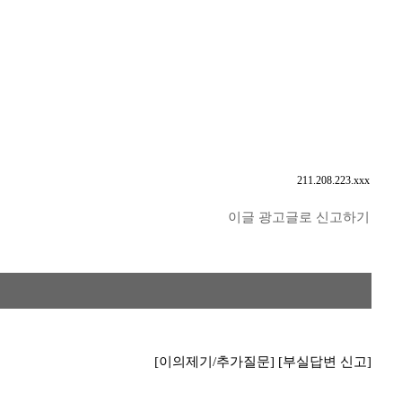
211.208.223.xxx
이글 광고글로 신고하기
[이의제기/추가질문]
[부실답변 신고]