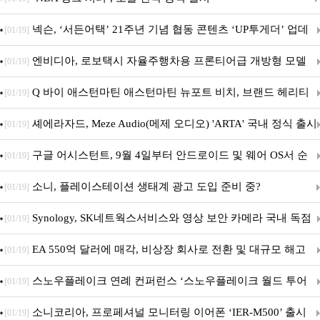
넥슨, ‘서든어택’ 21주년 기념 협동 콘텐츠 ‘UP투게더’ 업데
[01/19]
이트
엔비디아, 로보택시 자율주행차용 프론티어급 개방형 모델
[01/19]
‘알파마요 2 슈퍼’ 상업적 이용 가능
Q 바이 애스턴마틴 애스턴마틴 뉴포트 비치, 브랜드 헤리티
[01/19]
지 담은 ‘헤리티지 에디션 컬렉션’ 공개
셰에라자드, Meze Audio(메제 오디오) 'ARTA' 국내 정식 출시
[01/19]
구글 어시스턴트, 9월 4일부터 안드로이드 및 웨어 OS서 순
[01/19]
차 서비스 종료
소니, 플레이스테이션 생태계 광고 도입 준비 중?
[01/19]
Synology, SK네트웍스서비스와 영상 보안 카메라 국내 독점
[01/19]
판매 파트너십 체결
EA 550억 달러에 매각, 비상장 회사로 전환 및 대규모 해고
[01/19]
전망
스노우플레이크 연례 컨퍼런스 ‘스노우플레이크 월드 투어
[01/19]
서울’ 개최
소니코리아, 프로페셔널 모니터링 이어폰 ‘IER-M500’ 출시
[01/19]