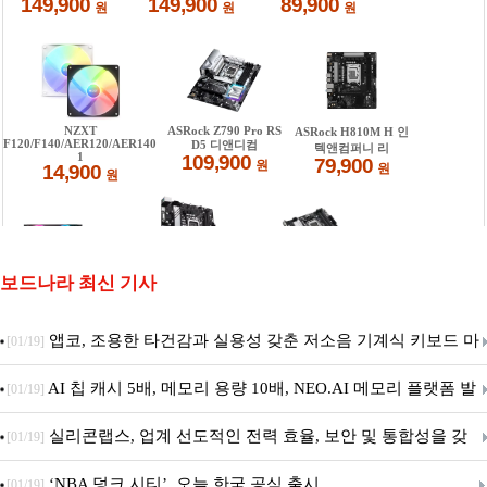
보드나라 최신 기사
앱코, 조용한 타건감과 실용성 갖춘 저소음 기계식 키보드 마
[01/19]
우스 세트 'KM580' 출시
AI 칩 캐시 5배, 메모리 용량 10배, NEO.AI 메모리 플랫폼 발
[01/19]
표
실리콘랩스, 업계 선도적인 전력 효율, 보안 및 통합성을 갖
[01/19]
춘 초저전력 블루투스 LE SoC ‘BG2B’ 공개
‘NBA 덩크 시티’, 오늘 한국 공식 출시
[01/19]