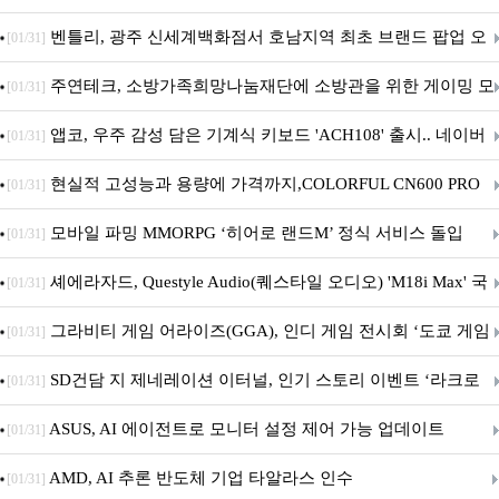
Crosshair X870E EDITION 20 국내 출시 예정
벤틀리, 광주 신세계백화점서 호남지역 최초 브랜드 팝업 오
[01/31]
픈
주연테크, 소방가족희망나눔재단에 소방관을 위한 게이밍 모
[01/31]
니터·스마트 펫 침대 기부
앱코, 우주 감성 담은 기계식 키보드 'ACH108' 출시.. 네이버
[01/31]
브랜드데이 기획전 진행
현실적 고성능과 용량에 가격까지,COLORFUL CN600 PRO
[01/31]
M.2 NVMe 디앤디컴 1TB
모바일 파밍 MMORPG ‘히어로 랜드M’ 정식 서비스 돌입
[01/31]
셰에라자드, Questyle Audio(퀘스타일 오디오) 'M18i Max' 국
[01/31]
내 정식 출시
그라비티 게임 어라이즈(GGA), 인디 게임 전시회 ‘도쿄 게임
[01/31]
던전 13’ 참가!
SD건담 지 제네레이션 이터널, 인기 스토리 이벤트 ‘라크로
[01/31]
아의 용사’ 재개최 및 풍성한 기념 이벤트 실시!
ASUS, AI 에이전트로 모니터 설정 제어 가능 업데이트
[01/31]
AMD, AI 추론 반도체 기업 타알라스 인수
[01/31]