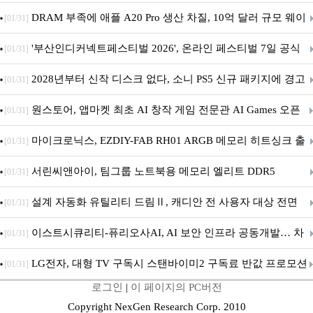
DRAM 부족에 애플 A20 Pro 생산 차질, 10억 달러 규모 웨이
[01/31]
퍼 대기
'부산인디커넥트페스티벌 2026', 온라인 페스티벌 7일 공식
[01/31]
개막... 22일간 진행
2028년부터 신작 디스크 없다, 소니 PS5 신규 패키지에 경고
[01/31]
문 추가
원스토어, 앱마켓 최초 AI 창작 게임 전문관 AI Games 오픈
[01/31]
마이크로닉스, EZDIY-FAB RH01 ARGB 메모리 히트싱크 출
[01/31]
시
서린씨앤아이, 팀그룹 노트북용 메모리 엘리트 DDR5
[01/31]
5600MHz 16GB 출시
설계 자동화 유틸리티 드림Ⅱ, 캐디안 전 사용자 대상 전면
[01/31]
무상 배포
이스트시큐리티-퓨리오사AI, AI 보안 인프라 공동개발… 차
[01/31]
세대 AI 보안 플랫폼 구축
LG전자, 대형 TV 구독시 스탠바이미2 구독료 반값 프로모션
[01/31]
로그인
|
이 페이지의 PC버전
Copyright NexGen Research Corp. 2010