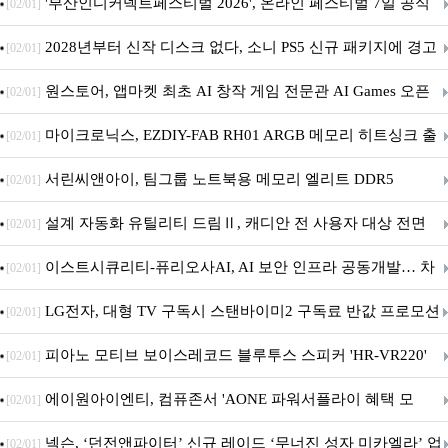
퍼 대기
'부산인디커넥트페스티벌 2026', 온라인 페스티벌 7일 공식
[02/01]
개막... 22일간 진행
2028년부터 신작 디스크 없다, 소니 PS5 신규 패키지에 경고
[02/01]
문 추가
원스토어, 앱마켓 최초 AI 창작 게임 전문관 AI Games 오픈
[02/01]
마이크로닉스, EZDIY-FAB RH01 ARGB 메모리 히트싱크 출
[02/01]
시
서린씨앤아이, 팀그룹 노트북용 메모리 엘리트 DDR5
[02/01]
5600MHz 16GB 출시
설계 자동화 유틸리티 드림Ⅱ, 캐디안 전 사용자 대상 전면
[02/01]
무상 배포
이스트시큐리티-퓨리오사AI, AI 보안 인프라 공동개발… 차
[02/01]
세대 AI 보안 플랫폼 구축
LG전자, 대형 TV 구독시 스탠바이미2 구독료 반값 프로모션
[02/01]
피아노 모티브 보이스레코드 블루투스 스피커 'HR-VR220'
[02/01]
출시
에이원아이엔티, 컴퓨존서 'AONE 파워서플라이 혜택 모
[02/01]
음.ZIP' 이벤트 진행
넥슨, ‘던전앤파이터’ 신규 레이드 ‘무너진 성자 미카엘라’ 업
[02/01]