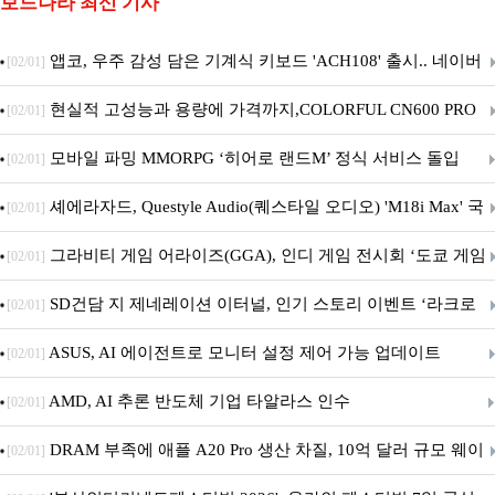
보드나라 최신 기사
앱코, 우주 감성 담은 기계식 키보드 'ACH108' 출시.. 네이버
[02/01]
브랜드데이 기획전 진행
현실적 고성능과 용량에 가격까지,COLORFUL CN600 PRO
[02/01]
M.2 NVMe 디앤디컴 1TB
모바일 파밍 MMORPG ‘히어로 랜드M’ 정식 서비스 돌입
[02/01]
셰에라자드, Questyle Audio(퀘스타일 오디오) 'M18i Max' 국
[02/01]
내 정식 출시
그라비티 게임 어라이즈(GGA), 인디 게임 전시회 ‘도쿄 게임
[02/01]
던전 13’ 참가!
SD건담 지 제네레이션 이터널, 인기 스토리 이벤트 ‘라크로
[02/01]
아의 용사’ 재개최 및 풍성한 기념 이벤트 실시!
ASUS, AI 에이전트로 모니터 설정 제어 가능 업데이트
[02/01]
AMD, AI 추론 반도체 기업 타알라스 인수
[02/01]
DRAM 부족에 애플 A20 Pro 생산 차질, 10억 달러 규모 웨이
[02/01]