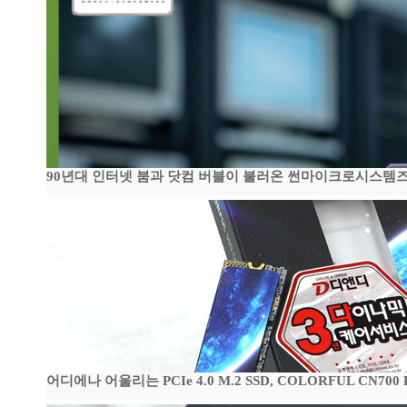
90년대 인터넷 붐과 닷컴 버블이 불러온 썬마이크로시스템즈 전성
어디에나 어울리는 PCIe 4.0 M.2 SSD, COLORFUL CN700