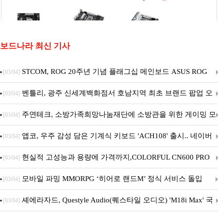
보드나라 최신 기사
STCOM, ROG 20주년 기념 플래그십 메인보드 ASUS ROG
[03/04]
Crosshair X870E EDITION 20 국내 출시 예정
벤틀리, 광주 신세계백화점서 호남지역 최초 브랜드 팝업 오
[03/04]
픈
주연테크, 소방가족희망나눔재단에 소방관을 위한 게이밍 모
[03/04]
니터·스마트 펫 침대 기부
앱코, 우주 감성 담은 기계식 키보드 'ACH108' 출시.. 네이버
[03/04]
브랜드데이 기획전 진행
현실적 고성능과 용량에 가격까지,COLORFUL CN600 PRO
[03/04]
M.2 NVMe 디앤디컴 1TB
모바일 파밍 MMORPG ‘히어로 랜드M’ 정식 서비스 돌입
[03/04]
셰에라자드, Questyle Audio(퀘스타일 오디오) 'M18i Max' 국
[03/04]