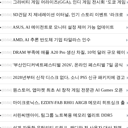
내 정식 출시
그라비티 게임 어라이즈(GGA), 인디 게임 전시회 ‘도쿄 게임
[03/04]
던전 13’ 참가!
SD건담 지 제네레이션 이터널, 인기 스토리 이벤트 ‘라크로
[03/04]
아의 용사’ 재개최 및 풍성한 기념 이벤트 실시!
ASUS, AI 에이전트로 모니터 설정 제어 가능 업데이트
[03/04]
AMD, AI 추론 반도체 기업 타알라스 인수
[03/04]
DRAM 부족에 애플 A20 Pro 생산 차질, 10억 달러 규모 웨이
[03/04]
퍼 대기
'부산인디커넥트페스티벌 2026', 온라인 페스티벌 7일 공식
[03/04]
개막... 22일간 진행
2028년부터 신작 디스크 없다, 소니 PS5 신규 패키지에 경고
[03/04]
문 추가
원스토어, 앱마켓 최초 AI 창작 게임 전문관 AI Games 오픈
[03/04]
마이크로닉스, EZDIY-FAB RH01 ARGB 메모리 히트싱크 출
[03/04]
시
서린씨앤아이, 팀그룹 노트북용 메모리 엘리트 DDR5
[03/04]
5600MHz 16GB 출시
설계 자동화 유틸리티 드림Ⅱ, 캐디안 전 사용자 대상 전면