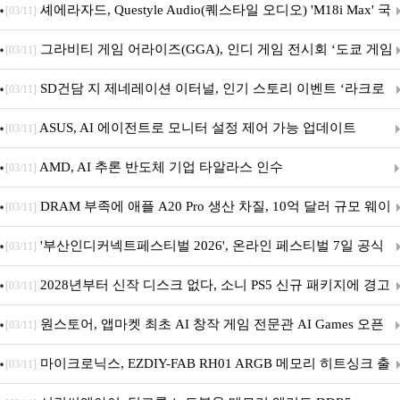
셰에라자드, Questyle Audio(퀘스타일 오디오) 'M18i Max' 국
[03/11]
내 정식 출시
그라비티 게임 어라이즈(GGA), 인디 게임 전시회 ‘도쿄 게임
[03/11]
던전 13’ 참가!
SD건담 지 제네레이션 이터널, 인기 스토리 이벤트 ‘라크로
[03/11]
아의 용사’ 재개최 및 풍성한 기념 이벤트 실시!
ASUS, AI 에이전트로 모니터 설정 제어 가능 업데이트
[03/11]
AMD, AI 추론 반도체 기업 타알라스 인수
[03/11]
DRAM 부족에 애플 A20 Pro 생산 차질, 10억 달러 규모 웨이
[03/11]
퍼 대기
'부산인디커넥트페스티벌 2026', 온라인 페스티벌 7일 공식
[03/11]
개막... 22일간 진행
2028년부터 신작 디스크 없다, 소니 PS5 신규 패키지에 경고
[03/11]
문 추가
원스토어, 앱마켓 최초 AI 창작 게임 전문관 AI Games 오픈
[03/11]
마이크로닉스, EZDIY-FAB RH01 ARGB 메모리 히트싱크 출
[03/11]