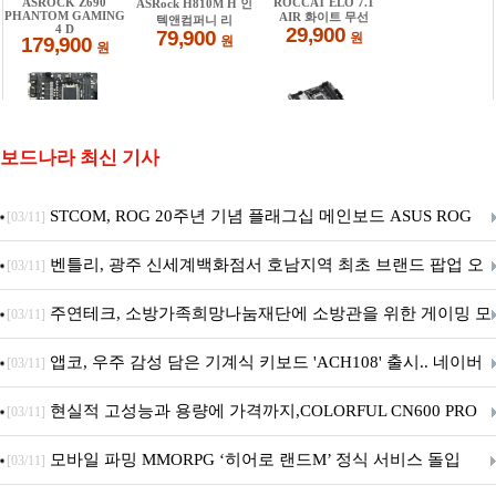
보드나라 최신 기사
STCOM, ROG 20주년 기념 플래그십 메인보드 ASUS ROG
[03/11]
Crosshair X870E EDITION 20 국내 출시 예정
벤틀리, 광주 신세계백화점서 호남지역 최초 브랜드 팝업 오
[03/11]
픈
주연테크, 소방가족희망나눔재단에 소방관을 위한 게이밍 모
[03/11]
니터·스마트 펫 침대 기부
앱코, 우주 감성 담은 기계식 키보드 'ACH108' 출시.. 네이버
[03/11]
브랜드데이 기획전 진행
현실적 고성능과 용량에 가격까지,COLORFUL CN600 PRO
[03/11]
M.2 NVMe 디앤디컴 1TB
모바일 파밍 MMORPG ‘히어로 랜드M’ 정식 서비스 돌입
[03/11]