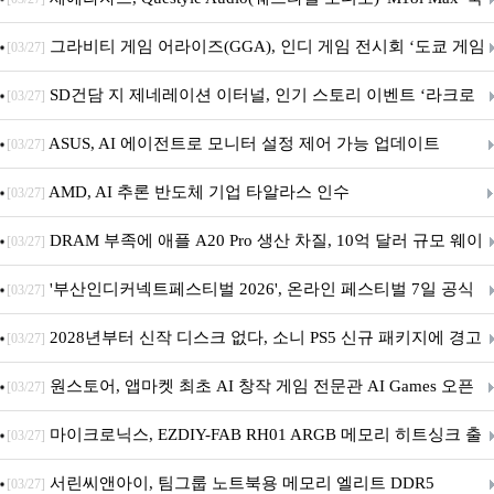
내 정식 출시
그라비티 게임 어라이즈(GGA), 인디 게임 전시회 ‘도쿄 게임
[03/27]
던전 13’ 참가!
SD건담 지 제네레이션 이터널, 인기 스토리 이벤트 ‘라크로
[03/27]
아의 용사’ 재개최 및 풍성한 기념 이벤트 실시!
ASUS, AI 에이전트로 모니터 설정 제어 가능 업데이트
[03/27]
AMD, AI 추론 반도체 기업 타알라스 인수
[03/27]
DRAM 부족에 애플 A20 Pro 생산 차질, 10억 달러 규모 웨이
[03/27]
퍼 대기
'부산인디커넥트페스티벌 2026', 온라인 페스티벌 7일 공식
[03/27]
개막... 22일간 진행
2028년부터 신작 디스크 없다, 소니 PS5 신규 패키지에 경고
[03/27]
문 추가
원스토어, 앱마켓 최초 AI 창작 게임 전문관 AI Games 오픈
[03/27]
마이크로닉스, EZDIY-FAB RH01 ARGB 메모리 히트싱크 출
[03/27]
시
서린씨앤아이, 팀그룹 노트북용 메모리 엘리트 DDR5
[03/27]