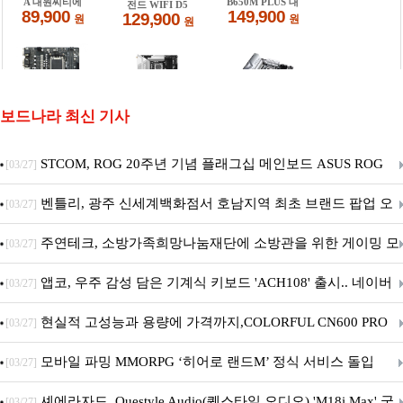
보드나라 최신 기사
STCOM, ROG 20주년 기념 플래그십 메인보드 ASUS ROG
[03/27]
Crosshair X870E EDITION 20 국내 출시 예정
벤틀리, 광주 신세계백화점서 호남지역 최초 브랜드 팝업 오
[03/27]
픈
주연테크, 소방가족희망나눔재단에 소방관을 위한 게이밍 모
[03/27]
니터·스마트 펫 침대 기부
앱코, 우주 감성 담은 기계식 키보드 'ACH108' 출시.. 네이버
[03/27]
브랜드데이 기획전 진행
현실적 고성능과 용량에 가격까지,COLORFUL CN600 PRO
[03/27]
M.2 NVMe 디앤디컴 1TB
모바일 파밍 MMORPG ‘히어로 랜드M’ 정식 서비스 돌입
[03/27]
셰에라자드, Questyle Audio(퀘스타일 오디오) 'M18i Max' 국
[03/27]