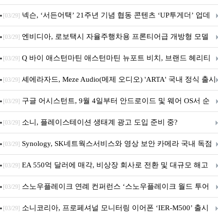
넥슨, ‘서든어택’ 21주년 기념 협동 콘텐츠 ‘UP투게더’ 업데
[03/29]
이트
엔비디아, 로보택시 자율주행차용 프론티어급 개방형 모델
[03/29]
‘알파마요 2 슈퍼’ 상업적 이용 가능
Q 바이 애스턴마틴 애스턴마틴 뉴포트 비치, 브랜드 헤리티
[03/29]
지 담은 ‘헤리티지 에디션 컬렉션’ 공개
셰에라자드, Meze Audio(메제 오디오) 'ARTA' 국내 정식 출시
[03/29]
구글 어시스턴트, 9월 4일부터 안드로이드 및 웨어 OS서 순
[03/29]
차 서비스 종료
소니, 플레이스테이션 생태계 광고 도입 준비 중?
[03/29]
Synology, SK네트웍스서비스와 영상 보안 카메라 국내 독점
[03/29]
판매 파트너십 체결
EA 550억 달러에 매각, 비상장 회사로 전환 및 대규모 해고
[03/29]
전망
스노우플레이크 연례 컨퍼런스 ‘스노우플레이크 월드 투어
[03/29]
서울’ 개최
소니코리아, 프로페셔널 모니터링 이어폰 ‘IER-M500’ 출시
[03/29]