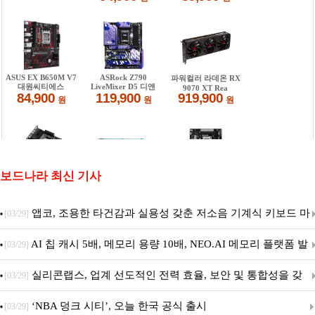
보드나라 최신 기사
앱코, 조용한 타건감과 실용성 갖춘 저소음 기계식 키보드 마
[03/29]
우스 세트 'KM580' 출시
AI 칩 캐시 5배, 메모리 용량 10배, NEO.AI 메모리 플랫폼 발
[03/29]
표
실리콘랩스, 업계 선도적인 전력 효율, 보안 및 통합성을 갖
[03/29]
춘 초저전력 블루투스 LE SoC ‘BG2B’ 공개
‘NBA 덩크 시티’, 오늘 한국 공식 출시
[03/29]