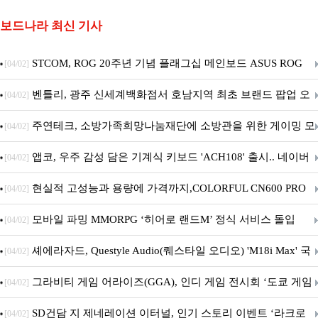
보드나라 최신 기사
STCOM, ROG 20주년 기념 플래그십 메인보드 ASUS ROG
[04/02]
Crosshair X870E EDITION 20 국내 출시 예정
벤틀리, 광주 신세계백화점서 호남지역 최초 브랜드 팝업 오
[04/02]
픈
주연테크, 소방가족희망나눔재단에 소방관을 위한 게이밍 모
[04/02]
니터·스마트 펫 침대 기부
앱코, 우주 감성 담은 기계식 키보드 'ACH108' 출시.. 네이버
[04/02]
브랜드데이 기획전 진행
현실적 고성능과 용량에 가격까지,COLORFUL CN600 PRO
[04/02]
M.2 NVMe 디앤디컴 1TB
모바일 파밍 MMORPG ‘히어로 랜드M’ 정식 서비스 돌입
[04/02]
셰에라자드, Questyle Audio(퀘스타일 오디오) 'M18i Max' 국
[04/02]
내 정식 출시
그라비티 게임 어라이즈(GGA), 인디 게임 전시회 ‘도쿄 게임
[04/02]
던전 13’ 참가!
SD건담 지 제네레이션 이터널, 인기 스토리 이벤트 ‘라크로
[04/02]