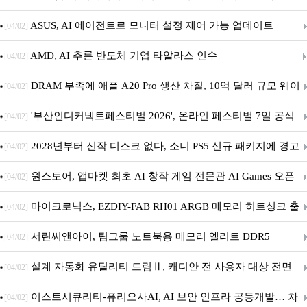
아의 용사’ 재개최 및 풍성한 기념 이벤트 실시!
ASUS, AI 에이전트로 모니터 설정 제어 가능 업데이트
[04/02]
AMD, AI 추론 반도체 기업 타알라스 인수
[04/02]
DRAM 부족에 애플 A20 Pro 생산 차질, 10억 달러 규모 웨이
[04/02]
퍼 대기
'부산인디커넥트페스티벌 2026', 온라인 페스티벌 7일 공식
[04/02]
개막... 22일간 진행
2028년부터 신작 디스크 없다, 소니 PS5 신규 패키지에 경고
[04/02]
문 추가
원스토어, 앱마켓 최초 AI 창작 게임 전문관 AI Games 오픈
[04/02]
마이크로닉스, EZDIY-FAB RH01 ARGB 메모리 히트싱크 출
[04/02]
시
서린씨앤아이, 팀그룹 노트북용 메모리 엘리트 DDR5
[04/02]
5600MHz 16GB 출시
설계 자동화 유틸리티 드림Ⅱ, 캐디안 전 사용자 대상 전면
[04/02]
무상 배포
이스트시큐리티-퓨리오사AI, AI 보안 인프라 공동개발… 차
[04/02]