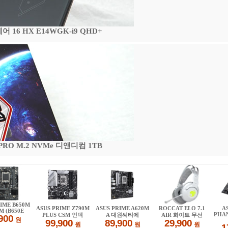
16 HX E14WGK-i9 QHD+
 PRO M.2 NVMe 디앤디컴 1TB