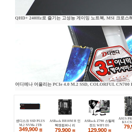
QHD+ 240Hz로 즐기는 고성능 게이밍 노트북, MSI 크로스헤어 
어디에나 어울리는 PCIe 4.0 M.2 SSD, COLORFUL CN700