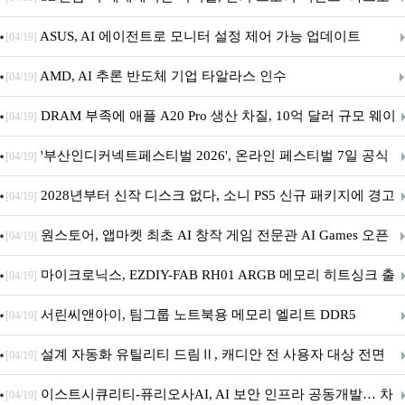
아의 용사’ 재개최 및 풍성한 기념 이벤트 실시!
ASUS, AI 에이전트로 모니터 설정 제어 가능 업데이트
[04/19]
AMD, AI 추론 반도체 기업 타알라스 인수
[04/19]
DRAM 부족에 애플 A20 Pro 생산 차질, 10억 달러 규모 웨이
[04/19]
퍼 대기
'부산인디커넥트페스티벌 2026', 온라인 페스티벌 7일 공식
[04/19]
개막... 22일간 진행
2028년부터 신작 디스크 없다, 소니 PS5 신규 패키지에 경고
[04/19]
문 추가
원스토어, 앱마켓 최초 AI 창작 게임 전문관 AI Games 오픈
[04/19]
마이크로닉스, EZDIY-FAB RH01 ARGB 메모리 히트싱크 출
[04/19]
시
서린씨앤아이, 팀그룹 노트북용 메모리 엘리트 DDR5
[04/19]
5600MHz 16GB 출시
설계 자동화 유틸리티 드림Ⅱ, 캐디안 전 사용자 대상 전면
[04/19]
무상 배포
이스트시큐리티-퓨리오사AI, AI 보안 인프라 공동개발… 차
[04/19]