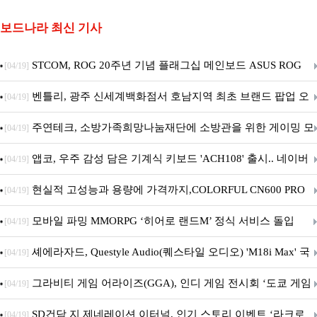
보드나라 최신 기사
STCOM, ROG 20주년 기념 플래그십 메인보드 ASUS ROG
[04/19]
Crosshair X870E EDITION 20 국내 출시 예정
벤틀리, 광주 신세계백화점서 호남지역 최초 브랜드 팝업 오
[04/19]
픈
주연테크, 소방가족희망나눔재단에 소방관을 위한 게이밍 모
[04/19]
니터·스마트 펫 침대 기부
앱코, 우주 감성 담은 기계식 키보드 'ACH108' 출시.. 네이버
[04/19]
브랜드데이 기획전 진행
현실적 고성능과 용량에 가격까지,COLORFUL CN600 PRO
[04/19]
M.2 NVMe 디앤디컴 1TB
모바일 파밍 MMORPG ‘히어로 랜드M’ 정식 서비스 돌입
[04/19]
셰에라자드, Questyle Audio(퀘스타일 오디오) 'M18i Max' 국
[04/19]
내 정식 출시
그라비티 게임 어라이즈(GGA), 인디 게임 전시회 ‘도쿄 게임
[04/19]
던전 13’ 참가!
SD건담 지 제네레이션 이터널, 인기 스토리 이벤트 ‘라크로
[04/19]