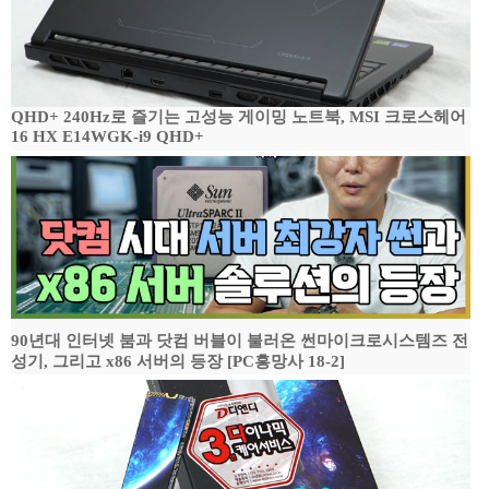
QHD+ 240Hz로 즐기는 고성능 게이밍 노트북, MSI 크로스헤어
16 HX E14WGK-i9 QHD+
90년대 인터넷 붐과 닷컴 버블이 불러온 썬마이크로시스템즈 전
성기, 그리고 x86 서버의 등장 [PC흥망사 18-2]