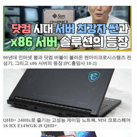
90년대 인터넷 붐과 닷컴 버블이 불러온 썬마이크로시스템즈 전
성기, 그리고 x86 서버의 등장 [PC흥망사 18-2]
QHD+ 240Hz로 즐기는 고성능 게이밍 노트북, MSI 크로스헤어
16 HX E14WGK-i9 QHD+