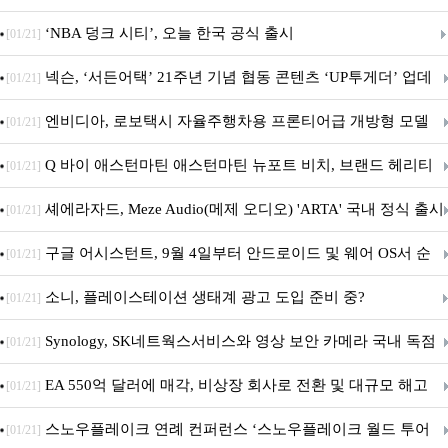
춘 초저전력 블루투스 LE SoC ‘BG2B’ 공개
‘NBA 덩크 시티’, 오늘 한국 공식 출시
[01/21]
넥슨, ‘서든어택’ 21주년 기념 협동 콘텐츠 ‘UP투게더’ 업데
[01/21]
이트
엔비디아, 로보택시 자율주행차용 프론티어급 개방형 모델
[01/21]
‘알파마요 2 슈퍼’ 상업적 이용 가능
Q 바이 애스턴마틴 애스턴마틴 뉴포트 비치, 브랜드 헤리티
[01/21]
지 담은 ‘헤리티지 에디션 컬렉션’ 공개
셰에라자드, Meze Audio(메제 오디오) 'ARTA' 국내 정식 출시
[01/21]
구글 어시스턴트, 9월 4일부터 안드로이드 및 웨어 OS서 순
[01/21]
차 서비스 종료
소니, 플레이스테이션 생태계 광고 도입 준비 중?
[01/21]
Synology, SK네트웍스서비스와 영상 보안 카메라 국내 독점
[01/21]
판매 파트너십 체결
EA 550억 달러에 매각, 비상장 회사로 전환 및 대규모 해고
[01/21]
전망
스노우플레이크 연례 컨퍼런스 ‘스노우플레이크 월드 투어
[01/21]