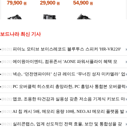
보드나라 최신 기사
피아노 모티브 보이스레코드 블루투스 스피커 'HR-VR220'
[01/21]
출시
에이원아이엔티, 컴퓨존서 'AONE 파워서플라이 혜택 모
[01/21]
음.ZIP' 이벤트 진행
넥슨, ‘던전앤파이터’ 신규 레이드 ‘무너진 성자 미카엘라’ 업
[01/21]
데이트!
PC 오버클럭 히스토리 총망라한, PC 흥망사 통합본 오버클럭
[01/21]
특집(1-4편)
앱코, 조용한 타건감과 실용성 갖춘 저소음 기계식 키보드 마
[01/21]
우스 세트 'KM580' 출시
AI 칩 캐시 5배, 메모리 용량 10배, NEO.AI 메모리 플랫폼 발
[01/21]
표
실리콘랩스, 업계 선도적인 전력 효율, 보안 및 통합성을 갖
[01/21]