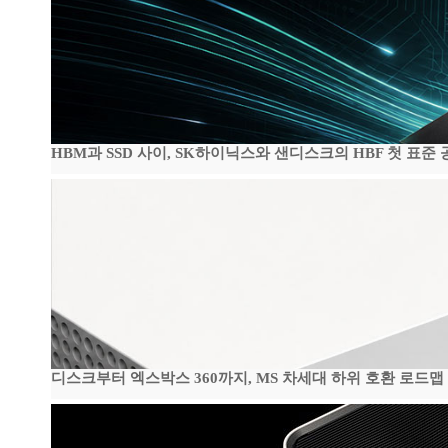
HBM과 SSD 사이, SK하이닉스와 샌디스크의 HBF 첫 표준 
디스크부터 엑스박스 360까지, MS 차세대 하위 호환 로드맵