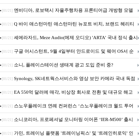
이트
엔비디아, 로보택시 자율주행차용 프론티어급 개방형 모델
[01/21]
‘알파마요 2 슈퍼’ 상업적 이용 가능
Q 바이 애스턴마틴 애스턴마틴 뉴포트 비치, 브랜드 헤리티
[01/21]
지 담은 ‘헤리티지 에디션 컬렉션’ 공개
셰에라자드, Meze Audio(메제 오디오) 'ARTA' 국내 정식 출시
[01/21]
구글 어시스턴트, 9월 4일부터 안드로이드 및 웨어 OS서 순
[01/21]
차 서비스 종료
소니, 플레이스테이션 생태계 광고 도입 준비 중?
[01/21]
Synology, SK네트웍스서비스와 영상 보안 카메라 국내 독점
[01/21]
판매 파트너십 체결
EA 550억 달러에 매각, 비상장 회사로 전환 및 대규모 해고
[01/21]
전망
스노우플레이크 연례 컨퍼런스 ‘스노우플레이크 월드 투어
[01/21]
서울’ 개최
소니코리아, 프로페셔널 모니터링 이어폰 ‘IER-M500’ 출시
[01/21]
가민, 트레이닝 플랫폼 '트레이닝픽스' 및 '트레인히로익' 인
[01/21]