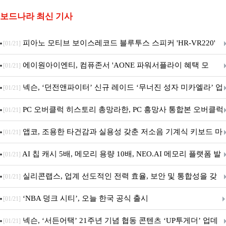
보드나라 최신 기사
피아노 모티브 보이스레코드 블루투스 스피커 'HR-VR220'
[01/21]
출시
에이원아이엔티, 컴퓨존서 'AONE 파워서플라이 혜택 모
[01/21]
음.ZIP' 이벤트 진행
넥슨, ‘던전앤파이터’ 신규 레이드 ‘무너진 성자 미카엘라’ 업
[01/21]
데이트!
PC 오버클럭 히스토리 총망라한, PC 흥망사 통합본 오버클럭
[01/21]
특집(1-4편)
앱코, 조용한 타건감과 실용성 갖춘 저소음 기계식 키보드 마
[01/21]
우스 세트 'KM580' 출시
AI 칩 캐시 5배, 메모리 용량 10배, NEO.AI 메모리 플랫폼 발
[01/21]
표
실리콘랩스, 업계 선도적인 전력 효율, 보안 및 통합성을 갖
[01/21]
춘 초저전력 블루투스 LE SoC ‘BG2B’ 공개
‘NBA 덩크 시티’, 오늘 한국 공식 출시
[01/21]
넥슨, ‘서든어택’ 21주년 기념 협동 콘텐츠 ‘UP투게더’ 업데
[01/21]