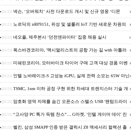
시
넥슨, ‘오버워치’ 사전 다운로드 개시 및 신규 영웅 ‘디몬
[01/23]
(D.Mon)’ 공개!
노르딕의 nRF9151, 위성 및 셀룰러 IoT 기반 새로운 차원의
[01/23]
커넥티드 기기 개발 지원
네오플, 제주본사 ‘던전앤파이터’ 집중 채용 실시
[01/23]
폭스바겐코리아, '맥시멀리스트의 공항 가는 길 with 아틀라
[01/23]
스' 이벤트 실시
미쉐린코리아, 모터바이크 타이어 구매 고객 대상 경품 이벤
[01/23]
트 진행
인텔 노바레이크-S 고성능 iGPU, 실제 전력 소모는 65W 아닌
[01/23]
40W?
TSMC, 1nm 이하 공정 구현 위한 차세대 트랜지스터 기술 개
[01/23]
발
암호화 영역 자체를 숨긴 오픈소스 스텔스 USB '팬텀드라이
[01/23]
브' 공개
“고사양 PC 특가 득템 찬스”… G마켓, '인텔 게이머 데이' 진
[01/23]
행
벨킨, 삼성 SMAPP 인증 받은 갤럭시 Z8 액세서리 컬렉션 출
[01/23]