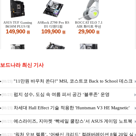
보드나라 최신 기사
"11만원 바우처 쏜다!" MSI, 코스트코 Back to School 데스크
[01/23]
탑 프로모션 진행
펍지 성수, 도심 속 여름 피서 공간 ‘블루존’ 운영
[01/23]
차세대 Hall Effect 기술 적용한 'Huntsman V3 HE Magnetic'
[01/23]
시리즈 출시
에스라이즈, 지마켓 ‘빡세일 쿨캉스’서 ASUS 게이밍 노트북
[01/23]
특별 프로모션 진행
‘워처 오브 렐름’, ‘어쌔신 크리드’ 컬래버레이션 8월 20일 실
[01/23]