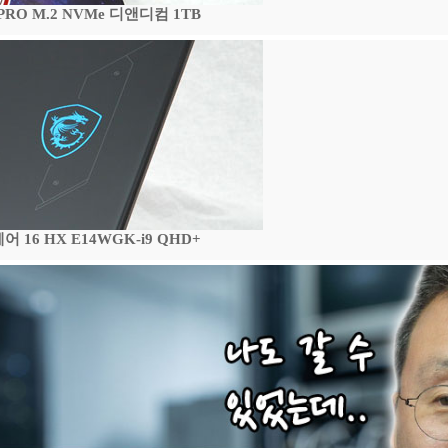
 PRO M.2 NVMe 디앤디컴 1TB
16 HX E14WGK-i9 QHD+