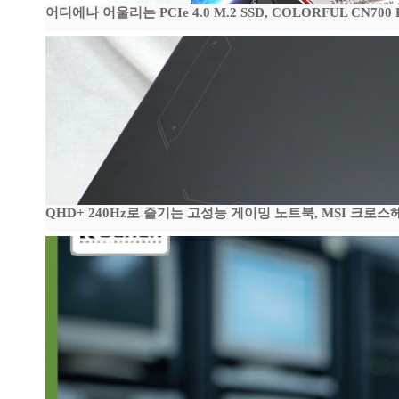
어디에나 어울리는 PCIe 4.0 M.2 SSD, COLORFUL CN700
QHD+ 240Hz로 즐기는 고성능 게이밍 노트북, MSI 크로스헤어 