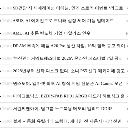
던전 13’ 참가!
SD건담 지 제네레이션 이터널, 인기 스토리 이벤트 ‘라크로
[03/09]
아의 용사’ 재개최 및 풍성한 기념 이벤트 실시!
ASUS, AI 에이전트로 모니터 설정 제어 가능 업데이트
[03/09]
AMD, AI 추론 반도체 기업 타알라스 인수
[03/09]
DRAM 부족에 애플 A20 Pro 생산 차질, 10억 달러 규모 웨이
[03/09]
퍼 대기
'부산인디커넥트페스티벌 2026', 온라인 페스티벌 7일 공식
[03/09]
개막... 22일간 진행
2028년부터 신작 디스크 없다, 소니 PS5 신규 패키지에 경고
[03/09]
문 추가
원스토어, 앱마켓 최초 AI 창작 게임 전문관 AI Games 오픈
[03/09]
마이크로닉스, EZDIY-FAB RH01 ARGB 메모리 히트싱크 출
[03/09]
시
서린씨앤아이, 팀그룹 노트북용 메모리 엘리트 DDR5
[03/09]
5600MHz 16GB 출시
설계 자동화 유틸리티 드림Ⅱ, 캐디안 전 사용자 대상 전면
[03/09]