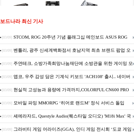
보드나라 최신 기사
STCOM, ROG 20주년 기념 플래그십 메인보드 ASUS ROG
[03/09]
Crosshair X870E EDITION 20 국내 출시 예정
벤틀리, 광주 신세계백화점서 호남지역 최초 브랜드 팝업 오
[03/09]
픈
주연테크, 소방가족희망나눔재단에 소방관을 위한 게이밍 모
[03/09]
니터·스마트 펫 침대 기부
앱코, 우주 감성 담은 기계식 키보드 'ACH108' 출시.. 네이버
[03/09]
브랜드데이 기획전 진행
현실적 고성능과 용량에 가격까지,COLORFUL CN600 PRO
[03/09]
M.2 NVMe 디앤디컴 1TB
모바일 파밍 MMORPG ‘히어로 랜드M’ 정식 서비스 돌입
[03/09]
셰에라자드, Questyle Audio(퀘스타일 오디오) 'M18i Max' 국
[03/09]
내 정식 출시
그라비티 게임 어라이즈(GGA), 인디 게임 전시회 ‘도쿄 게임
[03/09]