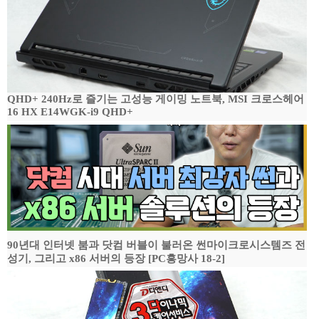
QHD+ 240Hz로 즐기는 고성능 게이밍 노트북, MSI 크로스헤어
16 HX E14WGK-i9 QHD+
90년대 인터넷 붐과 닷컴 버블이 불러온 썬마이크로시스템즈 전
성기, 그리고 x86 서버의 등장 [PC흥망사 18-2]