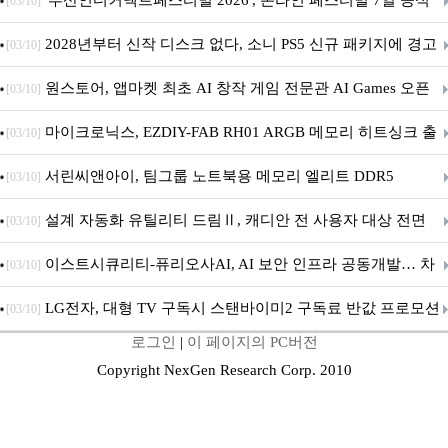
'부산인디커넥트페스티벌 2026', 온라인 페스티벌 7일 공식
[03/10]
개막... 22일간 진행
2028년부터 신작 디스크 없다, 소니 PS5 신규 패키지에 경고
[03/10]
문 추가
원스토어, 앱마켓 최초 AI 창작 게임 전문관 AI Games 오픈
[03/10]
마이크로닉스, EZDIY-FAB RH01 ARGB 메모리 히트싱크 출
[03/10]
시
서린씨앤아이, 팀그룹 노트북용 메모리 엘리트 DDR5
[03/10]
5600MHz 16GB 출시
설계 자동화 유틸리티 드림Ⅱ, 캐디안 전 사용자 대상 전면
[03/10]
무상 배포
이스트시큐리티-퓨리오사AI, AI 보안 인프라 공동개발… 차
[03/10]
세대 AI 보안 플랫폼 구축
LG전자, 대형 TV 구독시 스탠바이미2 구독료 반값 프로모션
[03/10]
로그인
|
이 페이지의 PC버전
Copyright NexGen Research Corp. 2010