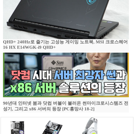
QHD+ 240Hz로 즐기는 고성능 게이밍 노트북, MSI 크로스헤어
16 HX E14WGK-i9 QHD+
90년대 인터넷 붐과 닷컴 버블이 불러온 썬마이크로시스템즈 전
성기, 그리고 x86 서버의 등장 [PC흥망사 18-2]