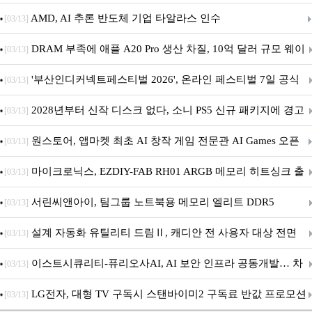
AMD, AI 추론 반도체 기업 타알라스 인수
[03/13]
DRAM 부족에 애플 A20 Pro 생산 차질, 10억 달러 규모 웨이
[03/13]
퍼 대기
'부산인디커넥트페스티벌 2026', 온라인 페스티벌 7일 공식
[03/13]
개막... 22일간 진행
2028년부터 신작 디스크 없다, 소니 PS5 신규 패키지에 경고
[03/13]
문 추가
원스토어, 앱마켓 최초 AI 창작 게임 전문관 AI Games 오픈
[03/13]
마이크로닉스, EZDIY-FAB RH01 ARGB 메모리 히트싱크 출
[03/13]
시
서린씨앤아이, 팀그룹 노트북용 메모리 엘리트 DDR5
[03/13]
5600MHz 16GB 출시
설계 자동화 유틸리티 드림Ⅱ, 캐디안 전 사용자 대상 전면
[03/13]
무상 배포
이스트시큐리티-퓨리오사AI, AI 보안 인프라 공동개발… 차
[03/13]
세대 AI 보안 플랫폼 구축
LG전자, 대형 TV 구독시 스탠바이미2 구독료 반값 프로모션
[03/13]