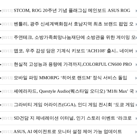
STCOM, ROG 20주년 기념 플래그십 메인보드 ASUS ROG
[03/13]
Crosshair X870E EDITION 20 국내 출시 예정
벤틀리, 광주 신세계백화점서 호남지역 최초 브랜드 팝업 오
[03/13]
픈
주연테크, 소방가족희망나눔재단에 소방관을 위한 게이밍 모
[03/13]
니터·스마트 펫 침대 기부
앱코, 우주 감성 담은 기계식 키보드 'ACH108' 출시.. 네이버
[03/13]
브랜드데이 기획전 진행
현실적 고성능과 용량에 가격까지,COLORFUL CN600 PRO
[03/13]
M.2 NVMe 디앤디컴 1TB
모바일 파밍 MMORPG ‘히어로 랜드M’ 정식 서비스 돌입
[03/13]
셰에라자드, Questyle Audio(퀘스타일 오디오) 'M18i Max' 국
[03/13]
내 정식 출시
그라비티 게임 어라이즈(GGA), 인디 게임 전시회 ‘도쿄 게임
[03/13]
던전 13’ 참가!
SD건담 지 제네레이션 이터널, 인기 스토리 이벤트 ‘라크로
[03/13]
아의 용사’ 재개최 및 풍성한 기념 이벤트 실시!
ASUS, AI 에이전트로 모니터 설정 제어 가능 업데이트
[03/13]