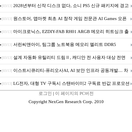
개막... 22일간 진행
2028년부터 신작 디스크 없다, 소니 PS5 신규 패키지에 경고
[03/13]
문 추가
원스토어, 앱마켓 최초 AI 창작 게임 전문관 AI Games 오픈
[03/13]
마이크로닉스, EZDIY-FAB RH01 ARGB 메모리 히트싱크 출
[03/13]
시
서린씨앤아이, 팀그룹 노트북용 메모리 엘리트 DDR5
[03/13]
5600MHz 16GB 출시
설계 자동화 유틸리티 드림Ⅱ, 캐디안 전 사용자 대상 전면
[03/13]
무상 배포
이스트시큐리티-퓨리오사AI, AI 보안 인프라 공동개발… 차
[03/13]
세대 AI 보안 플랫폼 구축
LG전자, 대형 TV 구독시 스탠바이미2 구독료 반값 프로모션
[03/13]
로그인
|
이 페이지의 PC버전
Copyright NexGen Research Corp. 2010