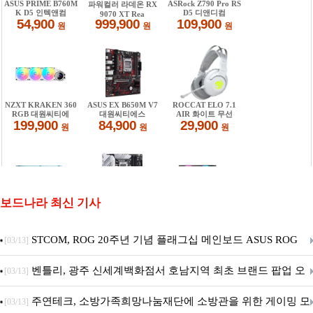
보드나라 최신 기사
STCOM, ROG 20주년 기념 플래그십 메인보드 ASUS ROG
[03/13]
Crosshair X870E EDITION 20 국내 출시 예정
벤틀리, 광주 신세계백화점서 호남지역 최초 브랜드 팝업 오
[03/13]
픈
주연테크, 소방가족희망나눔재단에 소방관을 위한 게이밍 모
[03/13]