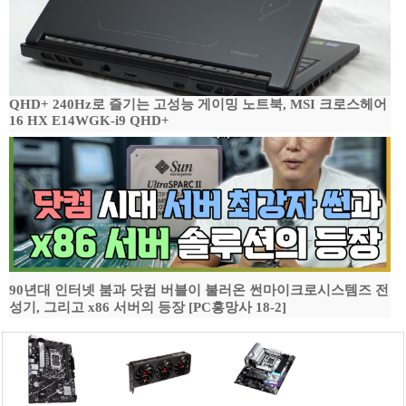
QHD+ 240Hz로 즐기는 고성능 게이밍 노트북, MSI 크로스헤어
16 HX E14WGK-i9 QHD+
90년대 인터넷 붐과 닷컴 버블이 불러온 썬마이크로시스템즈 전
성기, 그리고 x86 서버의 등장 [PC흥망사 18-2]