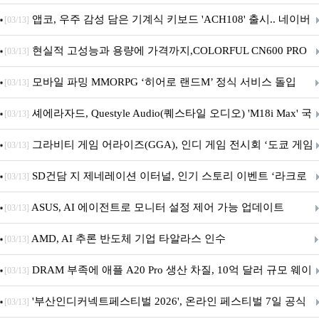
니터·스마트 펫 침대 기부
앱코, 우주 감성 담은 기계식 키보드 'ACH108' 출시.. 네이버
[03/13]
브랜드데이 기획전 진행
현실적 고성능과 용량에 가격까지,COLORFUL CN600 PRO
[03/13]
M.2 NVMe 디앤디컴 1TB
모바일 파밍 MMORPG ‘히어로 랜드M’ 정식 서비스 돌입
[03/13]
셰에라자드, Questyle Audio(퀘스타일 오디오) 'M18i Max' 국
[03/13]
내 정식 출시
그라비티 게임 어라이즈(GGA), 인디 게임 전시회 ‘도쿄 게임
[03/13]
던전 13’ 참가!
SD건담 지 제네레이션 이터널, 인기 스토리 이벤트 ‘라크로
[03/13]
아의 용사’ 재개최 및 풍성한 기념 이벤트 실시!
ASUS, AI 에이전트로 모니터 설정 제어 가능 업데이트
[03/13]
AMD, AI 추론 반도체 기업 타알라스 인수
[03/13]
DRAM 부족에 애플 A20 Pro 생산 차질, 10억 달러 규모 웨이
[03/13]
퍼 대기
'부산인디커넥트페스티벌 2026', 온라인 페스티벌 7일 공식
[03/13]