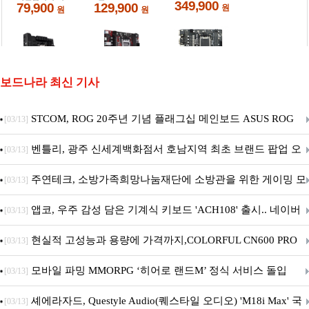
보드나라 최신 기사
STCOM, ROG 20주년 기념 플래그십 메인보드 ASUS ROG
[03/13]
Crosshair X870E EDITION 20 국내 출시 예정
벤틀리, 광주 신세계백화점서 호남지역 최초 브랜드 팝업 오
[03/13]
픈
주연테크, 소방가족희망나눔재단에 소방관을 위한 게이밍 모
[03/13]
니터·스마트 펫 침대 기부
앱코, 우주 감성 담은 기계식 키보드 'ACH108' 출시.. 네이버
[03/13]
브랜드데이 기획전 진행
현실적 고성능과 용량에 가격까지,COLORFUL CN600 PRO
[03/13]
M.2 NVMe 디앤디컴 1TB
모바일 파밍 MMORPG ‘히어로 랜드M’ 정식 서비스 돌입
[03/13]
셰에라자드, Questyle Audio(퀘스타일 오디오) 'M18i Max' 국
[03/13]