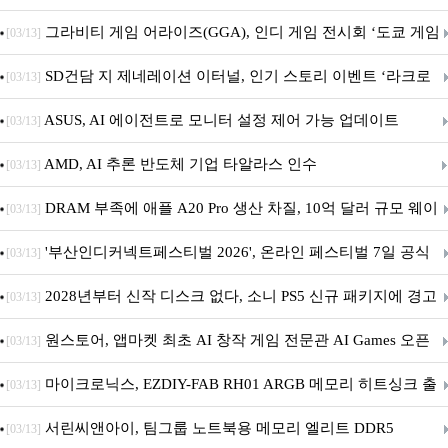
내 정식 출시
그라비티 게임 어라이즈(GGA), 인디 게임 전시회 ‘도쿄 게임
[03/13]
던전 13’ 참가!
SD건담 지 제네레이션 이터널, 인기 스토리 이벤트 ‘라크로
[03/13]
아의 용사’ 재개최 및 풍성한 기념 이벤트 실시!
ASUS, AI 에이전트로 모니터 설정 제어 가능 업데이트
[03/13]
AMD, AI 추론 반도체 기업 타알라스 인수
[03/13]
DRAM 부족에 애플 A20 Pro 생산 차질, 10억 달러 규모 웨이
[03/13]
퍼 대기
'부산인디커넥트페스티벌 2026', 온라인 페스티벌 7일 공식
[03/13]
개막... 22일간 진행
2028년부터 신작 디스크 없다, 소니 PS5 신규 패키지에 경고
[03/13]
문 추가
원스토어, 앱마켓 최초 AI 창작 게임 전문관 AI Games 오픈
[03/13]
마이크로닉스, EZDIY-FAB RH01 ARGB 메모리 히트싱크 출
[03/13]
시
서린씨앤아이, 팀그룹 노트북용 메모리 엘리트 DDR5
[03/13]