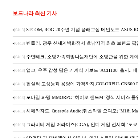
보드나라 최신 기사
STCOM, ROG 20주년 기념 플래그십 메인보드 ASUS ROG C
[04/13]
벤틀리, 광주 신세계백화점서 호남지역 최초 브랜드 팝
[04/13]
주연테크, 소방가족희망나눔재단에 소방관을 위한 게이
[04/13]
앱코, 우주 감성 담은 기계식 키보드 'ACH108' 출시.
[04/13]
현실적 고성능과 용량에 가격까지,COLORFUL CN600 PR
[04/13]
모바일 파밍 MMORPG ‘히어로 랜드M’ 정식 서비스 돌
[04/13]
셰에라자드, Questyle Audio(퀘스타일 오디오) 'M18i 
[04/13]
그라비티 게임 어라이즈(GGA), 인디 게임 전시회 ‘도쿄 
[04/13]