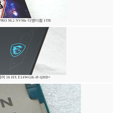
 PRO M.2 NVMe 디앤디컴 1TB
16 HX E14WGK-i9 QHD+