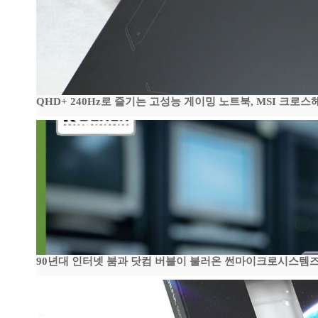
QHD+ 240Hz로 즐기는 고성능 게이밍 노트북, MSI 크로스헤어 
90년대 인터넷 붐과 닷컴 버블이 불러온 썬마이크로시스템즈 전성