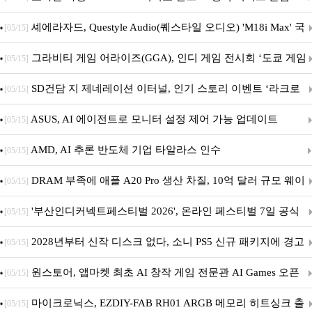
셰에라자드, Questyle Audio(퀘스타일 오디오) 'M18i Max' 국
[05/15]
내 정식 출시
그라비티 게임 어라이즈(GGA), 인디 게임 전시회 ‘도쿄 게임
[05/15]
던전 13’ 참가!
SD건담 지 제네레이션 이터널, 인기 스토리 이벤트 ‘라크로
[05/15]
아의 용사’ 재개최 및 풍성한 기념 이벤트 실시!
ASUS, AI 에이전트로 모니터 설정 제어 가능 업데이트
[05/15]
AMD, AI 추론 반도체 기업 타알라스 인수
[05/15]
DRAM 부족에 애플 A20 Pro 생산 차질, 10억 달러 규모 웨이
[05/15]
퍼 대기
'부산인디커넥트페스티벌 2026', 온라인 페스티벌 7일 공식
[05/15]
개막... 22일간 진행
2028년부터 신작 디스크 없다, 소니 PS5 신규 패키지에 경고
[05/15]
문 추가
원스토어, 앱마켓 최초 AI 창작 게임 전문관 AI Games 오픈
[05/15]
마이크로닉스, EZDIY-FAB RH01 ARGB 메모리 히트싱크 출
[05/15]