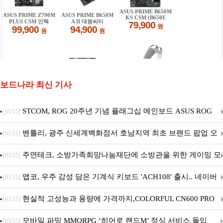
보드나라 최신 기사
STCOM, ROG 20주년 기념 플래그십 메인보드 ASUS ROG
[05/15]
Crosshair X870E EDITION 20 국내 출시 예정
벤틀리, 광주 신세계백화점서 호남지역 최초 브랜드 팝업 오
[05/15]
픈
주연테크, 소방가족희망나눔재단에 소방관을 위한 게이밍 모
[05/15]
니터·스마트 펫 침대 기부
앱코, 우주 감성 담은 기계식 키보드 'ACH108' 출시.. 네이버
[05/15]
브랜드데이 기획전 진행
현실적 고성능과 용량에 가격까지,COLORFUL CN600 PRO
[05/15]
M.2 NVMe 디앤디컴 1TB
모바일 파밍 MMORPG ‘히어로 랜드M’ 정식 서비스 돌입
[05/15]