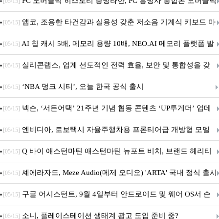
데이트!
PC 오버클럭 히스토리 총망라한, PC 흥망사 통합본 오버클럭
[05/15]
특집(1-4편)
앱코, 조용한 타건감과 실용성 갖춘 저소음 기계식 키보드 마
[05/15]
우스 세트 'KM580' 출시
AI 칩 캐시 5배, 메모리 용량 10배, NEO.AI 메모리 플랫폼 발
[05/15]
표
실리콘랩스, 업계 선도적인 전력 효율, 보안 및 통합성을 갖
[05/15]
춘 초저전력 블루투스 LE SoC ‘BG2B’ 공개
‘NBA 덩크 시티’, 오늘 한국 공식 출시
[05/15]
넥슨, ‘서든어택’ 21주년 기념 협동 콘텐츠 ‘UP투게더’ 업데
[05/15]
이트
엔비디아, 로보택시 자율주행차용 프론티어급 개방형 모델
[05/15]
‘알파마요 2 슈퍼’ 상업적 이용 가능
Q 바이 애스턴마틴 애스턴마틴 뉴포트 비치, 브랜드 헤리티
[05/15]
지 담은 ‘헤리티지 에디션 컬렉션’ 공개
셰에라자드, Meze Audio(메제 오디오) 'ARTA' 국내 정식 출시
[05/15]
구글 어시스턴트, 9월 4일부터 안드로이드 및 웨어 OS서 순
[05/15]
차 서비스 종료
소니, 플레이스테이션 생태계 광고 도입 준비 중?
[05/15]