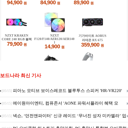
보드나라 최신 기사
피아노 모티브 보이스레코드 블루투스 스피커 'HR-VR220'
[05/15]
출시
에이원아이엔티, 컴퓨존서 'AONE 파워서플라이 혜택 모
[05/15]
음.ZIP' 이벤트 진행
넥슨, ‘던전앤파이터’ 신규 레이드 ‘무너진 성자 미카엘라’ 업
[05/15]