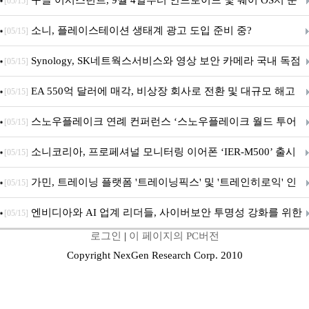
구글 어시스턴트, 9월 4일부터 안드로이드 및 웨어 OS서 순
[05/15]
차 서비스 종료
소니, 플레이스테이션 생태계 광고 도입 준비 중?
[05/15]
Synology, SK네트웍스서비스와 영상 보안 카메라 국내 독점
[05/15]
판매 파트너십 체결
EA 550억 달러에 매각, 비상장 회사로 전환 및 대규모 해고
[05/15]
전망
스노우플레이크 연례 컨퍼런스 ‘스노우플레이크 월드 투어
[05/15]
서울’ 개최
소니코리아, 프로페셔널 모니터링 이어폰 ‘IER-M500’ 출시
[05/15]
가민, 트레이닝 플랫폼 '트레이닝픽스' 및 '트레인히로익' 인
[05/15]
수로 선수와 코치에 맞춤형 훈련 지원 확대
엔비디아와 AI 업계 리더들, 사이버보안 투명성 강화를 위한
[05/15]
로그인
|
이 페이지의 PC버전
SAFE 가이드라인 제안
Copyright NexGen Research Corp. 2010