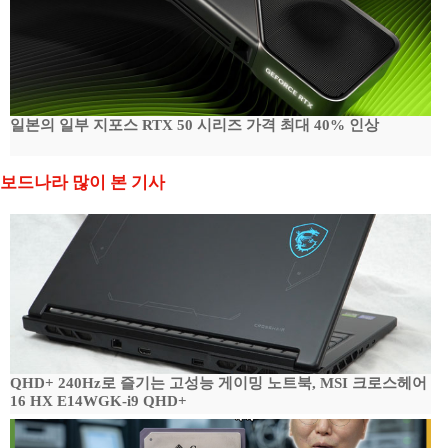
일본의 일부 지포스 RTX 50 시리즈 가격 최대 40% 인상
보드나라 많이 본 기사
QHD+ 240Hz로 즐기는 고성능 게이밍 노트북, MSI 크로스헤어
16 HX E14WGK-i9 QHD+