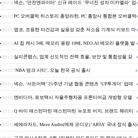
음.ZIP' 이벤트 진행
넥슨, ‘던전앤파이터’ 신규 레이드 ‘무너진 성자 미카엘라’ 업
[05/15]
데이트!
PC 오버클럭 히스토리 총망라한, PC 흥망사 통합본 오버클럭
[05/15]
특집(1-4편)
앱코, 조용한 타건감과 실용성 갖춘 저소음 기계식 키보드 마
[05/15]
우스 세트 'KM580' 출시
AI 칩 캐시 5배, 메모리 용량 10배, NEO.AI 메모리 플랫폼 발
[05/15]
표
실리콘랩스, 업계 선도적인 전력 효율, 보안 및 통합성을 갖
[05/15]
춘 초저전력 블루투스 LE SoC ‘BG2B’ 공개
‘NBA 덩크 시티’, 오늘 한국 공식 출시
[05/15]
넥슨, ‘서든어택’ 21주년 기념 협동 콘텐츠 ‘UP투게더’ 업데
[05/15]
이트
엔비디아, 로보택시 자율주행차용 프론티어급 개방형 모델
[05/15]
‘알파마요 2 슈퍼’ 상업적 이용 가능
Q 바이 애스턴마틴 애스턴마틴 뉴포트 비치, 브랜드 헤리티
[05/15]
지 담은 ‘헤리티지 에디션 컬렉션’ 공개
셰에라자드, Meze Audio(메제 오디오) 'ARTA' 국내 정식 출시
[05/15]