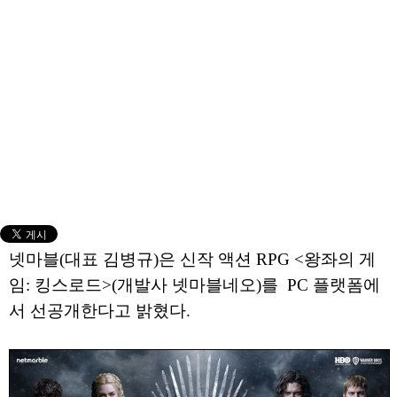
넷마블(대표 김병규)은 신작 액션 RPG <왕좌의 게
임: 킹스로드>(개발사 넷마블네오)를 PC 플랫폼에
서 선공개한다고 밝혔다.