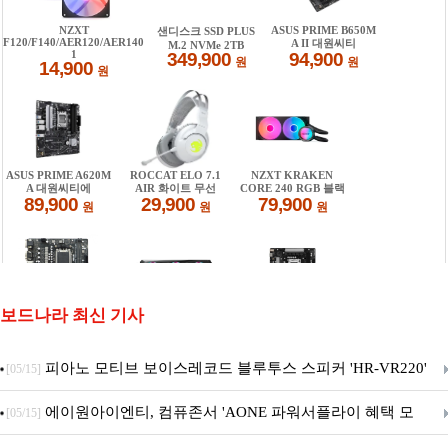
보드나라 최신 기사
피아노 모티브 보이스레코드 블루투스 스피커 'HR-VR220'
[05/15]
출시
에이원아이엔티, 컴퓨존서 'AONE 파워서플라이 혜택 모
[05/15]