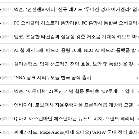
음.ZIP' 이벤트 진행
넥슨, ‘던전앤파이터’ 신규 레이드 ‘무너진 성자 미카엘라’ 업
[05/18]
데이트!
PC 오버클럭 히스토리 총망라한, PC 흥망사 통합본 오버클럭
[05/18]
특집(1-4편)
앱코, 조용한 타건감과 실용성 갖춘 저소음 기계식 키보드 마
[05/18]
우스 세트 'KM580' 출시
AI 칩 캐시 5배, 메모리 용량 10배, NEO.AI 메모리 플랫폼 발
[05/18]
표
실리콘랩스, 업계 선도적인 전력 효율, 보안 및 통합성을 갖
[05/18]
춘 초저전력 블루투스 LE SoC ‘BG2B’ 공개
‘NBA 덩크 시티’, 오늘 한국 공식 출시
[05/18]
넥슨, ‘서든어택’ 21주년 기념 협동 콘텐츠 ‘UP투게더’ 업데
[05/18]
이트
엔비디아, 로보택시 자율주행차용 프론티어급 개방형 모델
[05/18]
‘알파마요 2 슈퍼’ 상업적 이용 가능
Q 바이 애스턴마틴 애스턴마틴 뉴포트 비치, 브랜드 헤리티
[05/18]
지 담은 ‘헤리티지 에디션 컬렉션’ 공개
셰에라자드, Meze Audio(메제 오디오) 'ARTA' 국내 정식 출시
[05/18]