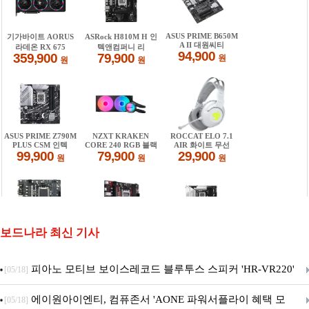
보드나라 최신 기사
피아노 모티브 보이스레코드 블루투스 스피커 'HR-VR220'
[05/18]
출시
에이원아이엔티, 컴퓨존서 'AONE 파워서플라이 혜택 모
[05/18]