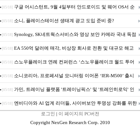
구글 어시스턴트, 9월 4일부터 안드로이드 및 웨어 OS서 순
[05/18]
차 서비스 종료
소니, 플레이스테이션 생태계 광고 도입 준비 중?
[05/18]
Synology, SK네트웍스서비스와 영상 보안 카메라 국내 독점
[05/18]
판매 파트너십 체결
EA 550억 달러에 매각, 비상장 회사로 전환 및 대규모 해고
[05/18]
전망
스노우플레이크 연례 컨퍼런스 ‘스노우플레이크 월드 투어
[05/18]
서울’ 개최
소니코리아, 프로페셔널 모니터링 이어폰 ‘IER-M500’ 출시
[05/18]
가민, 트레이닝 플랫폼 '트레이닝픽스' 및 '트레인히로익' 인
[05/18]
수로 선수와 코치에 맞춤형 훈련 지원 확대
엔비디아와 AI 업계 리더들, 사이버보안 투명성 강화를 위한
[05/18]
로그인
|
이 페이지의 PC버전
SAFE 가이드라인 제안
Copyright NexGen Research Corp. 2010