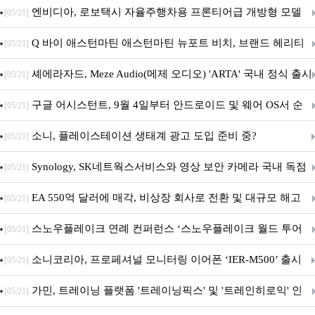
이트
엔비디아, 로보택시 자율주행차용 프론티어급 개방형 모델
[05/21]
‘알파마요 2 슈퍼’ 상업적 이용 가능
Q 바이 애스턴마틴 애스턴마틴 뉴포트 비치, 브랜드 헤리티
[05/21]
지 담은 ‘헤리티지 에디션 컬렉션’ 공개
셰에라자드, Meze Audio(메제 오디오) 'ARTA' 국내 정식 출시
[05/21]
구글 어시스턴트, 9월 4일부터 안드로이드 및 웨어 OS서 순
[05/21]
차 서비스 종료
소니, 플레이스테이션 생태계 광고 도입 준비 중?
[05/21]
Synology, SK네트웍스서비스와 영상 보안 카메라 국내 독점
[05/21]
판매 파트너십 체결
EA 550억 달러에 매각, 비상장 회사로 전환 및 대규모 해고
[05/21]
전망
스노우플레이크 연례 컨퍼런스 ‘스노우플레이크 월드 투어
[05/21]
서울’ 개최
소니코리아, 프로페셔널 모니터링 이어폰 ‘IER-M500’ 출시
[05/21]
가민, 트레이닝 플랫폼 '트레이닝픽스' 및 '트레인히로익' 인
[05/21]