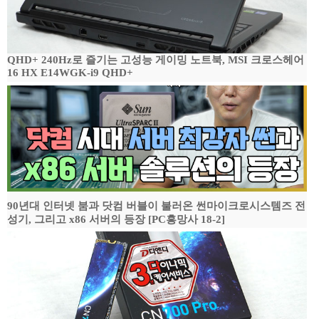
QHD+ 240Hz로 즐기는 고성능 게이밍 노트북, MSI 크로스헤어
16 HX E14WGK-i9 QHD+
90년대 인터넷 붐과 닷컴 버블이 불러온 썬마이크로시스템즈 전
성기, 그리고 x86 서버의 등장 [PC흥망사 18-2]