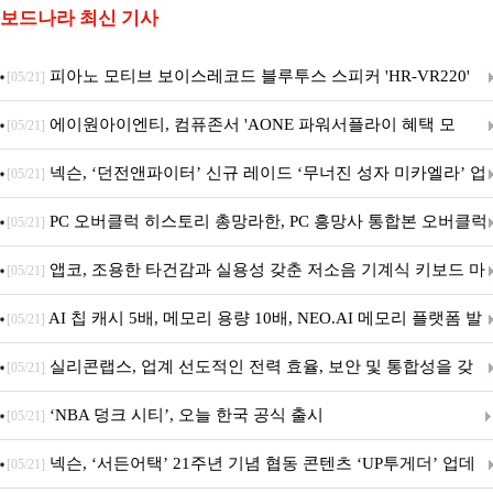
보드나라 최신 기사
피아노 모티브 보이스레코드 블루투스 스피커 'HR-VR220'
[05/21]
출시
에이원아이엔티, 컴퓨존서 'AONE 파워서플라이 혜택 모
[05/21]
음.ZIP' 이벤트 진행
넥슨, ‘던전앤파이터’ 신규 레이드 ‘무너진 성자 미카엘라’ 업
[05/21]
데이트!
PC 오버클럭 히스토리 총망라한, PC 흥망사 통합본 오버클럭
[05/21]
특집(1-4편)
앱코, 조용한 타건감과 실용성 갖춘 저소음 기계식 키보드 마
[05/21]
우스 세트 'KM580' 출시
AI 칩 캐시 5배, 메모리 용량 10배, NEO.AI 메모리 플랫폼 발
[05/21]
표
실리콘랩스, 업계 선도적인 전력 효율, 보안 및 통합성을 갖
[05/21]
춘 초저전력 블루투스 LE SoC ‘BG2B’ 공개
‘NBA 덩크 시티’, 오늘 한국 공식 출시
[05/21]
넥슨, ‘서든어택’ 21주년 기념 협동 콘텐츠 ‘UP투게더’ 업데
[05/21]