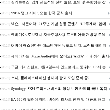
표
실리콘랩스, 업계 선도적인 전력 효율, 보안 및 통합성을 갖
[05/26]
춘 초저전력 블루투스 LE SoC ‘BG2B’ 공개
‘NBA 덩크 시티’, 오늘 한국 공식 출시
[05/26]
넥슨, ‘서든어택’ 21주년 기념 협동 콘텐츠 ‘UP투게더’ 업데
[05/26]
이트
엔비디아, 로보택시 자율주행차용 프론티어급 개방형 모델
[05/26]
‘알파마요 2 슈퍼’ 상업적 이용 가능
Q 바이 애스턴마틴 애스턴마틴 뉴포트 비치, 브랜드 헤리티
[05/26]
지 담은 ‘헤리티지 에디션 컬렉션’ 공개
셰에라자드, Meze Audio(메제 오디오) 'ARTA' 국내 정식 출시
[05/26]
구글 어시스턴트, 9월 4일부터 안드로이드 및 웨어 OS서 순
[05/26]
차 서비스 종료
소니, 플레이스테이션 생태계 광고 도입 준비 중?
[05/26]
Synology, SK네트웍스서비스와 영상 보안 카메라 국내 독점
[05/26]
판매 파트너십 체결
EA 550억 달러에 매각, 비상장 회사로 전환 및 대규모 해고
[05/26]