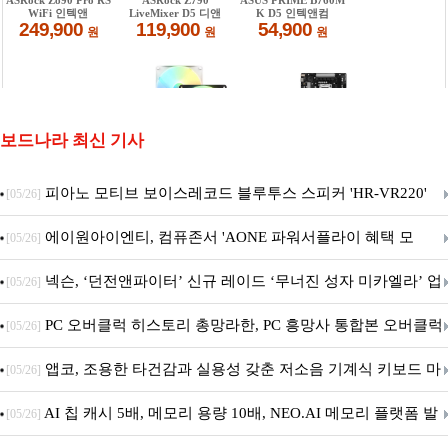
보드나라 최신 기사
피아노 모티브 보이스레코드 블루투스 스피커 'HR-VR220'
[05/26]
출시
에이원아이엔티, 컴퓨존서 'AONE 파워서플라이 혜택 모
[05/26]
음.ZIP' 이벤트 진행
넥슨, ‘던전앤파이터’ 신규 레이드 ‘무너진 성자 미카엘라’ 업
[05/26]
데이트!
PC 오버클럭 히스토리 총망라한, PC 흥망사 통합본 오버클럭
[05/26]
특집(1-4편)
앱코, 조용한 타건감과 실용성 갖춘 저소음 기계식 키보드 마
[05/26]
우스 세트 'KM580' 출시
AI 칩 캐시 5배, 메모리 용량 10배, NEO.AI 메모리 플랫폼 발
[05/26]