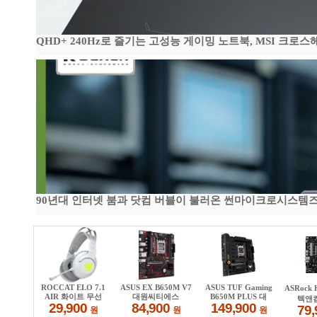
QHD+ 240Hz로 즐기는 고성능 게이밍 노트북, MSI 크로스헤어 
90년대 인터넷 붐과 닷컴 버블이 불러온 썬마이크로시스템즈 전성