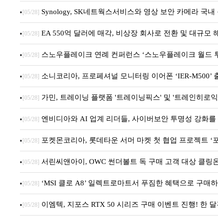
Synology, SK네트웍스서비스와 영상 보안 카메라 국
[05/28]
EA 550억 달러에 매각, 비상장 회사로 전환 및 대규모 
[05/28]
스노우플레이크 연례 컨퍼런스 ‘스노우플레이크 월드 투
[05/28]
소니코리아, 프로페셔널 모니터링 이어폰 ‘IER-M500’ 
[05/28]
가민, 트레이닝 플랫폼 '트레이닝픽스' 및 '트레인히로익
[05/28]
엔비디아와 AI 업계 리더들, 사이버보안 투명성 강화를 
[05/28]
포켓몬코리아, 롯데타운 서머 마켓 첫 협업 프로젝트 ‘
[05/28]
서린씨앤아이, OWC 썬더볼트 독 구매 고객 대상 클링온
[05/28]
‘MSI 클로 A8’ 일렉트로마트서 푸짐한 혜택으로 구매
[05/28]
이엠텍, 지포스 RTX 50 시리즈 구매 이벤트 진행! 한 달간
[05/28]