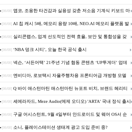
특집(1-4편)
앱코, 조용한 타건감과 실용성 갖춘 저소음 기계식 키보드 마
[06/08]
우스 세트 'KM580' 출시
AI 칩 캐시 5배, 메모리 용량 10배, NEO.AI 메모리 플랫폼 발
[06/08]
표
실리콘랩스, 업계 선도적인 전력 효율, 보안 및 통합성을 갖
[06/08]
춘 초저전력 블루투스 LE SoC ‘BG2B’ 공개
‘NBA 덩크 시티’, 오늘 한국 공식 출시
[06/08]
넥슨, ‘서든어택’ 21주년 기념 협동 콘텐츠 ‘UP투게더’ 업데
[06/08]
이트
엔비디아, 로보택시 자율주행차용 프론티어급 개방형 모델
[06/08]
‘알파마요 2 슈퍼’ 상업적 이용 가능
Q 바이 애스턴마틴 애스턴마틴 뉴포트 비치, 브랜드 헤리티
[06/08]
지 담은 ‘헤리티지 에디션 컬렉션’ 공개
셰에라자드, Meze Audio(메제 오디오) 'ARTA' 국내 정식 출시
[06/08]
구글 어시스턴트, 9월 4일부터 안드로이드 및 웨어 OS서 순
[06/08]
차 서비스 종료
소니, 플레이스테이션 생태계 광고 도입 준비 중?
[06/08]