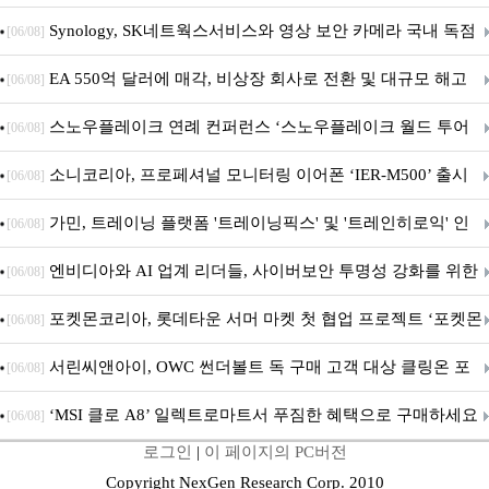
Synology, SK네트웍스서비스와 영상 보안 카메라 국내 독점
[06/08]
판매 파트너십 체결
EA 550억 달러에 매각, 비상장 회사로 전환 및 대규모 해고
[06/08]
전망
스노우플레이크 연례 컨퍼런스 ‘스노우플레이크 월드 투어
[06/08]
서울’ 개최
소니코리아, 프로페셔널 모니터링 이어폰 ‘IER-M500’ 출시
[06/08]
가민, 트레이닝 플랫폼 '트레이닝픽스' 및 '트레인히로익' 인
[06/08]
수로 선수와 코치에 맞춤형 훈련 지원 확대
엔비디아와 AI 업계 리더들, 사이버보안 투명성 강화를 위한
[06/08]
SAFE 가이드라인 제안
포켓몬코리아, 롯데타운 서머 마켓 첫 협업 프로젝트 ‘포켓몬
[06/08]
별빛낙원’ 개최
서린씨앤아이, OWC 썬더볼트 독 구매 고객 대상 클링온 포
[06/08]
트 고정 홀더 증정 이벤트 앵콜 연장 진행
‘MSI 클로 A8’ 일렉트로마트서 푸짐한 혜택으로 구매하세요
[06/08]
로그인
|
이 페이지의 PC버전
Copyright NexGen Research Corp. 2010