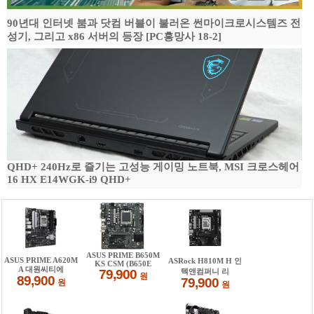
90년대 인터넷 붐과 닷컴 버블이 불러온 썬마이크로시스템즈 전
성기, 그리고 x86 서버의 등장 [PC흥망사 18-2]
QHD+ 240Hz로 즐기는 고성능 게이밍 노트북, MSI 크로스헤어
16 HX E14WGK-i9 QHD+