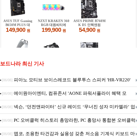
보드나라 최신 기사
피아노 모티브 보이스레코드 블루투스 스피커 'HR-VR220'
[06/08]
출시
에이원아이엔티, 컴퓨존서 'AONE 파워서플라이 혜택 모
[06/08]
음.ZIP' 이벤트 진행
넥슨, ‘던전앤파이터’ 신규 레이드 ‘무너진 성자 미카엘라’ 업
[06/08]
데이트!
PC 오버클럭 히스토리 총망라한, PC 흥망사 통합본 오버클럭
[06/08]
특집(1-4편)
앱코, 조용한 타건감과 실용성 갖춘 저소음 기계식 키보드 마
[06/08]