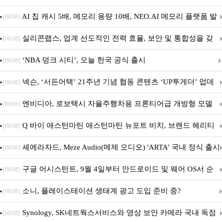
우스 세트 'KM580' 출시
AI 칩 캐시 5배, 메모리 용량 10배, NEO.AI 메모리 플랫폼 발
[06/08]
표
실리콘랩스, 업계 선도적인 전력 효율, 보안 및 통합성을 갖
[06/08]
춘 초저전력 블루투스 LE SoC ‘BG2B’ 공개
‘NBA 덩크 시티’, 오늘 한국 공식 출시
[06/08]
넥슨, ‘서든어택’ 21주년 기념 협동 콘텐츠 ‘UP투게더’ 업데
[06/08]
이트
엔비디아, 로보택시 자율주행차용 프론티어급 개방형 모델
[06/08]
‘알파마요 2 슈퍼’ 상업적 이용 가능
Q 바이 애스턴마틴 애스턴마틴 뉴포트 비치, 브랜드 헤리티
[06/08]
지 담은 ‘헤리티지 에디션 컬렉션’ 공개
셰에라자드, Meze Audio(메제 오디오) 'ARTA' 국내 정식 출시
[06/08]
구글 어시스턴트, 9월 4일부터 안드로이드 및 웨어 OS서 순
[06/08]
차 서비스 종료
소니, 플레이스테이션 생태계 광고 도입 준비 중?
[06/08]
Synology, SK네트웍스서비스와 영상 보안 카메라 국내 독점
[06/08]