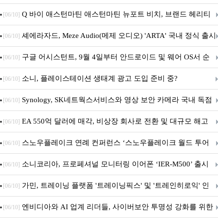
‘알파마요 2 슈퍼’ 상업적 이용 가능
Q 바이 애스턴마틴 애스턴마틴 뉴포트 비치, 브랜드 헤리티
[06/10]
지 담은 ‘헤리티지 에디션 컬렉션’ 공개
셰에라자드, Meze Audio(메제 오디오) 'ARTA' 국내 정식 출시
[06/10]
구글 어시스턴트, 9월 4일부터 안드로이드 및 웨어 OS서 순
[06/10]
차 서비스 종료
소니, 플레이스테이션 생태계 광고 도입 준비 중?
[06/10]
Synology, SK네트웍스서비스와 영상 보안 카메라 국내 독점
[06/10]
판매 파트너십 체결
EA 550억 달러에 매각, 비상장 회사로 전환 및 대규모 해고
[06/10]
전망
스노우플레이크 연례 컨퍼런스 ‘스노우플레이크 월드 투어
[06/10]
서울’ 개최
소니코리아, 프로페셔널 모니터링 이어폰 ‘IER-M500’ 출시
[06/10]
가민, 트레이닝 플랫폼 '트레이닝픽스' 및 '트레인히로익' 인
[06/10]
수로 선수와 코치에 맞춤형 훈련 지원 확대
엔비디아와 AI 업계 리더들, 사이버보안 투명성 강화를 위한
[06/10]