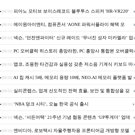
피아노 모티브 보이스레코드 블루투스 스피커 'HR-VR220'
[06/10]
출시
에이원아이엔티, 컴퓨존서 'AONE 파워서플라이 혜택 모
[06/10]
음.ZIP' 이벤트 진행
넥슨, ‘던전앤파이터’ 신규 레이드 ‘무너진 성자 미카엘라’ 업
[06/10]
데이트!
PC 오버클럭 히스토리 총망라한, PC 흥망사 통합본 오버클럭
[06/10]
특집(1-4편)
앱코, 조용한 타건감과 실용성 갖춘 저소음 기계식 키보드 마
[06/10]
우스 세트 'KM580' 출시
AI 칩 캐시 5배, 메모리 용량 10배, NEO.AI 메모리 플랫폼 발
[06/10]
표
실리콘랩스, 업계 선도적인 전력 효율, 보안 및 통합성을 갖
[06/10]
춘 초저전력 블루투스 LE SoC ‘BG2B’ 공개
‘NBA 덩크 시티’, 오늘 한국 공식 출시
[06/10]
넥슨, ‘서든어택’ 21주년 기념 협동 콘텐츠 ‘UP투게더’ 업데
[06/10]
이트
엔비디아, 로보택시 자율주행차용 프론티어급 개방형 모델
[06/10]