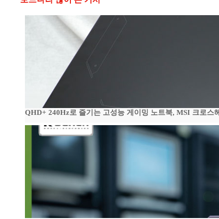
QHD+ 240Hz로 즐기는 고성능 게이밍 노트북, MSI 크로스헤어 