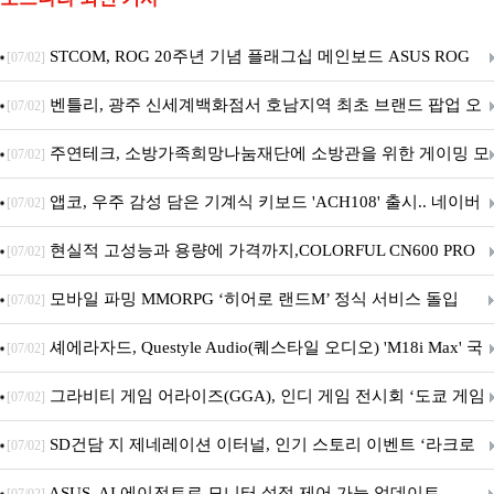
STCOM, ROG 20주년 기념 플래그십 메인보드 ASUS ROG
[07/02]
Crosshair X870E EDITION 20 국내 출시 예정
벤틀리, 광주 신세계백화점서 호남지역 최초 브랜드 팝업 오
[07/02]
픈
주연테크, 소방가족희망나눔재단에 소방관을 위한 게이밍 모
[07/02]
니터·스마트 펫 침대 기부
앱코, 우주 감성 담은 기계식 키보드 'ACH108' 출시.. 네이버
[07/02]
브랜드데이 기획전 진행
현실적 고성능과 용량에 가격까지,COLORFUL CN600 PRO
[07/02]
M.2 NVMe 디앤디컴 1TB
모바일 파밍 MMORPG ‘히어로 랜드M’ 정식 서비스 돌입
[07/02]
셰에라자드, Questyle Audio(퀘스타일 오디오) 'M18i Max' 국
[07/02]
내 정식 출시
그라비티 게임 어라이즈(GGA), 인디 게임 전시회 ‘도쿄 게임
[07/02]
던전 13’ 참가!
SD건담 지 제네레이션 이터널, 인기 스토리 이벤트 ‘라크로
[07/02]
아의 용사’ 재개최 및 풍성한 기념 이벤트 실시!
ASUS, AI 에이전트로 모니터 설정 제어 가능 업데이트