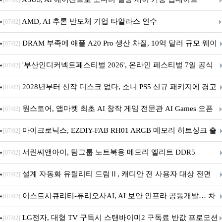
[07/02]
AMD, AI 추론 반도체 기업 타알라스 인수
[07/02]
DRAM 부족에 애플 A20 Pro 생산 차질, 10억 달러 규모 웨이
[07/02]
퍼 대기
'부산인디커넥트페스티벌 2026', 온라인 페스티벌 7일 공식
[07/02]
개막... 22일간 진행
2028년부터 신작 디스크 없다, 소니 PS5 신규 패키지에 경고
[07/02]
문 추가
원스토어, 앱마켓 최초 AI 창작 게임 전문관 AI Games 오픈
[07/02]
마이크로닉스, EZDIY-FAB RH01 ARGB 메모리 히트싱크 출
[07/02]
시
서린씨앤아이, 팀그룹 노트북용 메모리 엘리트 DDR5
[07/02]
5600MHz 16GB 출시
설계 자동화 유틸리티 드림Ⅱ, 캐디안 전 사용자 대상 전면
[07/02]
무상 배포
이스트시큐리티-퓨리오사AI, AI 보안 인프라 공동개발… 차
[07/02]
세대 AI 보안 플랫폼 구축
LG전자, 대형 TV 구독시 스탠바이미2 구독료 반값 프로모션
[07/02]