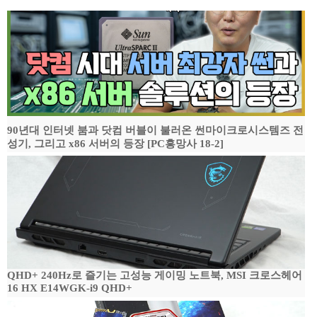
90년대 인터넷 붐과 닷컴 버블이 불러온 썬마이크로시스템즈 전
성기, 그리고 x86 서버의 등장 [PC흥망사 18-2]
QHD+ 240Hz로 즐기는 고성능 게이밍 노트북, MSI 크로스헤어
16 HX E14WGK-i9 QHD+