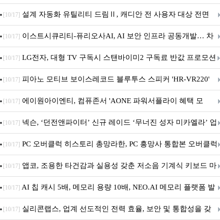
5600MHz 16GB 출시
설계 자동화 유틸리티 드림Ⅱ, 캐디안 전 사용자 대상 전면
[10/17]
무상 배포
이스트시큐리티-퓨리오사AI, AI 보안 인프라 공동개발… 차
[10/17]
세대 AI 보안 플랫폼 구축
LG전자, 대형 TV 구독시 스탠바이미2 구독료 반값 프로모션
[10/17]
피아노 모티브 보이스레코드 블루투스 스피커 'HR-VR220'
[10/17]
출시
에이원아이엔티, 컴퓨존서 'AONE 파워서플라이 혜택 모
[10/17]
음.ZIP' 이벤트 진행
넥슨, ‘던전앤파이터’ 신규 레이드 ‘무너진 성자 미카엘라’ 업
[10/17]
데이트!
PC 오버클럭 히스토리 총망라한, PC 흥망사 통합본 오버클럭
[10/17]
특집(1-4편)
앱코, 조용한 타건감과 실용성 갖춘 저소음 기계식 키보드 마
[10/17]
우스 세트 'KM580' 출시
AI 칩 캐시 5배, 메모리 용량 10배, NEO.AI 메모리 플랫폼 발
[10/17]
표
실리콘랩스, 업계 선도적인 전력 효율, 보안 및 통합성을 갖
[10/17]