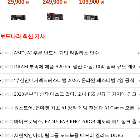
보드나라 최신 기사
AMD, AI 추론 반도체 기업 타알라스 인수
[10/17]
DRAM 부족에 애플 A20 Pro 생산 차질, 10억 달러 규모 웨이
[10/17]
퍼 대기
'부산인디커넥트페스티벌 2026', 온라인 페스티벌 7일 공식
[10/17]
개막... 22일간 진행
2028년부터 신작 디스크 없다, 소니 PS5 신규 패키지에 경고
[10/17]
문 추가
원스토어, 앱마켓 최초 AI 창작 게임 전문관 AI Games 오픈
[10/17]
마이크로닉스, EZDIY-FAB RH01 ARGB 메모리 히트싱크 출
[10/17]
시
서린씨앤아이, 팀그룹 노트북용 메모리 엘리트 DDR5
[10/17]