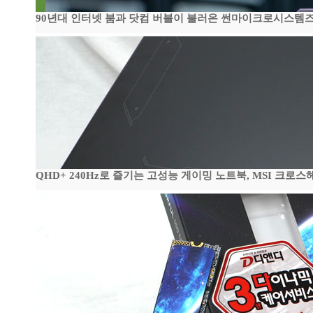
90년대 인터넷 붐과 닷컴 버블이 불러온 썬마이크로시스템즈 전성
QHD+ 240Hz로 즐기는 고성능 게이밍 노트북, MSI 크로스헤어 