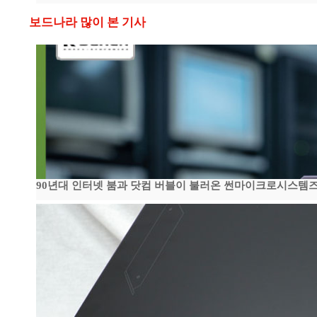
보드나라 많이 본 기사
90년대 인터넷 붐과 닷컴 버블이 불러온 썬마이크로시스템즈 전성