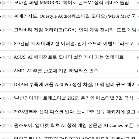
M.2 NVMe 디앤디컴 1TB
모바일 파밍 MMORPG ‘히어로 랜드M’ 정식 서비스 돌입
[01/11]
셰에라자드, Questyle Audio(퀘스타일 오디오) 'M18i Max' 국
[01/11]
내 정식 출시
그라비티 게임 어라이즈(GGA), 인디 게임 전시회 ‘도쿄 게임
[01/11]
던전 13’ 참가!
SD건담 지 제네레이션 이터널, 인기 스토리 이벤트 ‘라크로
[01/11]
아의 용사’ 재개최 및 풍성한 기념 이벤트 실시!
ASUS, AI 에이전트로 모니터 설정 제어 가능 업데이트
[01/11]
AMD, AI 추론 반도체 기업 타알라스 인수
[01/11]
DRAM 부족에 애플 A20 Pro 생산 차질, 10억 달러 규모 웨이
[01/11]
퍼 대기
'부산인디커넥트페스티벌 2026', 온라인 페스티벌 7일 공식
[01/11]
개막... 22일간 진행
2028년부터 신작 디스크 없다, 소니 PS5 신규 패키지에 경고
[01/11]
문 추가
원스토어, 앱마켓 최초 AI 창작 게임 전문관 AI Games 오픈
[01/11]