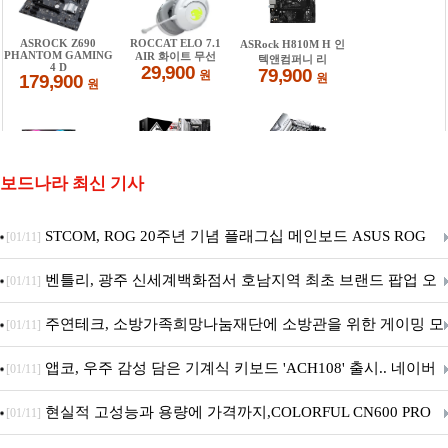
보드나라 최신 기사
STCOM, ROG 20주년 기념 플래그십 메인보드 ASUS ROG
[01/11]
Crosshair X870E EDITION 20 국내 출시 예정
벤틀리, 광주 신세계백화점서 호남지역 최초 브랜드 팝업 오
[01/11]
픈
주연테크, 소방가족희망나눔재단에 소방관을 위한 게이밍 모
[01/11]
니터·스마트 펫 침대 기부
앱코, 우주 감성 담은 기계식 키보드 'ACH108' 출시.. 네이버
[01/11]
브랜드데이 기획전 진행
현실적 고성능과 용량에 가격까지,COLORFUL CN600 PRO
[01/11]