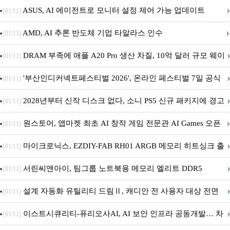
아의 용사’ 재개최 및 풍성한 기념 이벤트 실시!
ASUS, AI 에이전트로 모니터 설정 제어 가능 업데이트
[01/11]
AMD, AI 추론 반도체 기업 타알라스 인수
[01/11]
DRAM 부족에 애플 A20 Pro 생산 차질, 10억 달러 규모 웨이
[01/11]
퍼 대기
'부산인디커넥트페스티벌 2026', 온라인 페스티벌 7일 공식
[01/11]
개막... 22일간 진행
2028년부터 신작 디스크 없다, 소니 PS5 신규 패키지에 경고
[01/11]
문 추가
원스토어, 앱마켓 최초 AI 창작 게임 전문관 AI Games 오픈
[01/11]
마이크로닉스, EZDIY-FAB RH01 ARGB 메모리 히트싱크 출
[01/11]
시
서린씨앤아이, 팀그룹 노트북용 메모리 엘리트 DDR5
[01/11]
5600MHz 16GB 출시
설계 자동화 유틸리티 드림Ⅱ, 캐디안 전 사용자 대상 전면
[01/11]
무상 배포
이스트시큐리티-퓨리오사AI, AI 보안 인프라 공동개발… 차
[01/11]