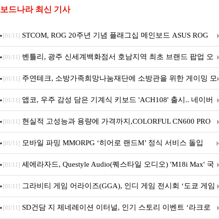
보드나라 최신 기사
STCOM, ROG 20주년 기념 플래그십 메인보드 ASUS ROG
[01/11]
Crosshair X870E EDITION 20 국내 출시 예정
벤틀리, 광주 신세계백화점서 호남지역 최초 브랜드 팝업 오
[01/11]
픈
주연테크, 소방가족희망나눔재단에 소방관을 위한 게이밍 모
[01/11]
니터·스마트 펫 침대 기부
앱코, 우주 감성 담은 기계식 키보드 'ACH108' 출시.. 네이버
[01/11]
브랜드데이 기획전 진행
현실적 고성능과 용량에 가격까지,COLORFUL CN600 PRO
[01/11]
M.2 NVMe 디앤디컴 1TB
모바일 파밍 MMORPG ‘히어로 랜드M’ 정식 서비스 돌입
[01/11]
셰에라자드, Questyle Audio(퀘스타일 오디오) 'M18i Max' 국
[01/11]
내 정식 출시
그라비티 게임 어라이즈(GGA), 인디 게임 전시회 ‘도쿄 게임
[01/11]
던전 13’ 참가!
SD건담 지 제네레이션 이터널, 인기 스토리 이벤트 ‘라크로
[01/11]