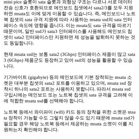
mini pice 슬롯이 sata 슬롯과 외형상 구조는 다르나 서로 데이터
전송 신호가 호환되므로 메인보드 칩셋에서 sata2/3를 모두 지원
하면 msata도 이에 맞게 이용할 수 있습니다. 즉, 메인보드나 노트
북 칩셋의 sata 규격 지원에 따라 사용하는 msata ssd의 sata 인터
페이스 속도에 영향을 줍니다. 이는 msata도 sata 규격을 따르기
때문이며, 일반 ssd가 sata3 인터페이스를 사용해도 메인보드 칩
셋이 sata2 인터페이스만 지원하면 제 성능을 발휘하지 못하는 것
도 동일합니다.
현재 msata ssd는 보통 sata2 (3Gbps) 인터페이스 제품이 많고 sata
3 (6Gbps) 제품군도 등장하고 있어 ssd의 성능을 활용할 수 있습
니다.
기가바이트 (gigabyte) 등의 메인보드에 기본 장착되는 msata 소
켓은 대부분 칩셋의 sata2 포트를 이용하고 있으며, msata ssd 장
착시 하나의 sata2 포트는 사용하지 못합니다. 따라서 msata ssd
구입시에는 메인보드 또는 노트북 칩셋의 sata 규격을 고려해 이
에 적합한 msata ssd를 선택해야 합니다.
노트북 등에서 와이파이 (wifi) 카드 등의 장착을 위한 소켓은 msa
ta 장착이 가능할 수도 그렇지 않을 수도 있기 때문에 msata ssd가
필요할 경우 해당 노트북 등에서 제공하는 msata 소켓이 이를 지
원하는지 확인해야 합니다.