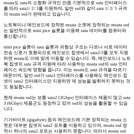
msata도 sata의 소형화 규격인 만큼 기본적으로 sata 인터페이스
를 따라 sata1/ 2/ 3를 지원하며, 일반 ssd와 같이 sata 1/ 2/ 3 규격
의 msata ssd가 판매되고 있습니다.
노트북이나 메인보드에 장착된 msata 소켓에 장착되는 msata ssd
는 일반적으로 mini pice 슬롯을 이용해 sata 데이터를 컴퓨터와
통신합니다.
mini pice 슬롯이 sata 슬롯과 외형상 구조는 다르나 서로 데이터
전송 신호가 호환되므로 메인보드 칩셋에서 sata2/3를 모두 지원
하면 msata도 이에 맞게 이용할 수 있습니다. 즉, 메인보드나 노트
북 칩셋의 sata 규격 지원에 따라 사용하는 msata ssd의 sata 인터
페이스 속도에 영향을 줍니다. 이는 msata도 sata 규격을 따르기
때문이며, 일반 ssd가 sata3 인터페이스를 사용해도 메인보드 칩
셋이 sata2 인터페이스만 지원하면 제 성능을 발휘하지 못하는 것
도 동일합니다.
현재 msata ssd는 보통 sata2 (3Gbps) 인터페이스 제품이 많고 sata
3 (6Gbps) 제품군도 등장하고 있어 ssd의 성능을 활용할 수 있습
니다.
기가바이트 (gigabyte) 등의 메인보드에 기본 장착되는 msata 소
켓은 대부분 칩셋의 sata2 포트를 이용하고 있으며, msata ssd 장
착시 하나의 sata2 포트는 사용하지 못합니다. 따라서 msata ssd