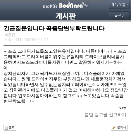
긴급질문입니다 꼭좀답변부탁드립니다
박은진
조회 :
1074
, 2003/10/13 11:55
지포스 그래픽카드를쓰고있는유저입니다. 다름이아니라 지포스
그래픽카드 드라이버를지워주는유틸리티 드라이브클리너를사
용하여지포스드라이버를지웠더니만,,, 말끔히지워지기는하는
데..
장치관리자에 그래픽카드가뜨질안네여... 디스플레이가 아예없
습니다... 원래 드라이버지우면 부팅하고나면 새로운장치가검색
되었습니다하면서 알수없는장치라고떠야하는데.. 아예뜨지도않
고 장치관리자에도 디스플레이가 없고 어찌해야하나요 정말난감
합니다 윈도다시깔아야하는지 참고로 xp 쓰고있습니다 꼭좀답
변부탁드립니다
xxx
불법 광고글 신고하기