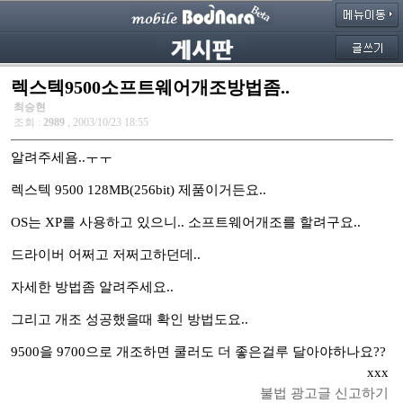
렉스텍9500소프트웨어개조방법좀..
최승현
조회 :
2989
, 2003/10/23 18:55
알려주세욤..ㅜㅜ
렉스텍 9500 128MB(256bit) 제품이거든요..
OS는 XP를 사용하고 있으니.. 소프트웨어개조를 할려구요..
드라이버 어쩌고 저쩌고하던데..
자세한 방법좀 알려주세요..
그리고 개조 성공했을때 확인 방법도요..
9500을 9700으로 개조하면 쿨러도 더 좋은걸루 달아야하나요??
xxx
불법 광고글 신고하기