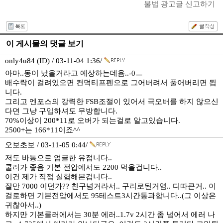
불법 광고글 신고하기
이 게시물의 댓글 보기
only4u84 (ID) / 03-11-04 1:36/
아마..동이 났을거라고 예상하는데욤..-0ㅡ
배수락이 걸려있으면 컨덕티프펜으로 그어버려서 풀어버리면 됩
니다.
그리고 엔포스의 강력한 FSB조절이 있어서 극오버를 하지 않으신
다면 그냥 구입하셔도 무방합니다.
70%이상이 200*11로 오버가 되는걸로 알고있습니다.
2500+는 166*11이죠^^
오보초보 / 03-11-05 0:44/
저도 바통으로 업글한 유접니다..
쿨러가 좋음 기본 전압에서도 2200 먹을겁니다..
이건 제가 직접 실험해본겁니다..
잘만 7000 이던가?? 친구넘거라서.. 구리로된거염.. 디따큰거.. 이
걸로하면 기본전압에서도 95테스트3시간통과합니다..(그 이상은
귀찮아서..)
하지만 기본쿨러에서는 30분 에러..1.7v 2시간 좀 넘어서 에러 나