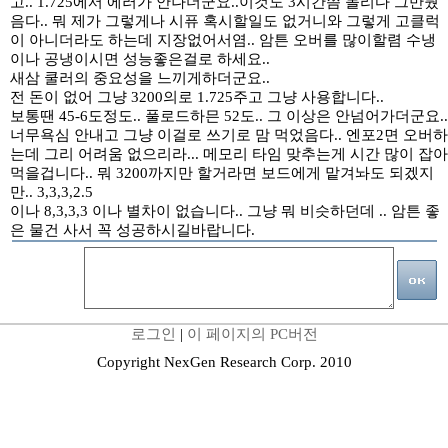
고.. 1.725에서 에러가 안나더군요..이것도 3시간쯤 돌리다 그만뒀
음다.. 뭐 제가 그렇게나 시퓨 혹시할일도 없거니와 그렇게 고클럭
이 아니더라도 하는데 지장없어서염.. 암튼 오버를 많이할렴 수냉
이나 공냉이시면 성능좋은걸로 하세요..
새삼 쿨러의 중요성을 느끼게하더군요..
전 돈이 없어 그냥 3200의로 1.725주고 그냥 사용합니다..
보통땐 45-6도정도.. 풀로드하믄 52도.. 그 이상은 안넘어가더군요..
너무욕심 안내고 그냥 이걸로 쓰기로 맘 먹었음다.. 엔포2면 오버하
는데 그리 어려움 없으리라... 메모리 타임 맞추는게 시간 많이 잡아
먹을겁니다.. 뭐 3200까지만 할거라면 보드에게 맡겨놔도 되겠지
만.. 3,3,3,2.5
이나 8,3,3,3 이나 별차이 없습니다.. 그냥 뭐 비슷하던데 .. 암튼 좋
은 물건 사서 꼭 성공하시길바랍니다.
로그인
|
이 페이지의 PC버전
Copyright NexGen Research Corp. 2010