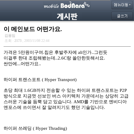
이 메인보드 어떤가요.
김용임
조회 :
2173
, 2003/11/08 22:44
가격은 5만원이구여.칩은 후발주자에 ali인가..그런듯
이걸루 한대 조립해봤는데..2.6C랑 쓸만한듯해서요.
싼만에...어떤가요..
하이퍼 트랜스포트 ( Hyper Transport)
초당 최대 1.6GB까지 전송할 수 있는 하이퍼 트랜스포트는 P2P
방식으로 지금껏 선보인 버스 아키텍처 가운데서는 상당히 고급
스러운 기술을 듬뿍 담고 있습니다. AMD를 기반으로 엔비디아
엔포스에 쓰이면서 잘 알려지기도 했던 기술입니다.
하이퍼 쓰레딩 ( Hyper Thrading)