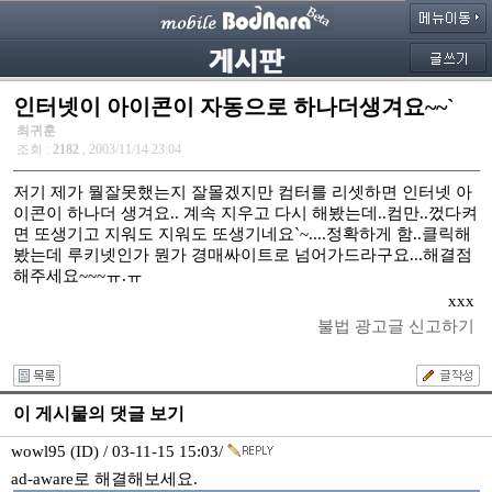
인터넷이 아이콘이 자동으로 하나더생겨요~~`
최귀훈
조회 :
2182
, 2003/11/14 23:04
저기 제가 뭘잘못했는지 잘몰겠지만 컴터를 리셋하면 인터넷 아
이콘이 하나더 생겨요.. 계속 지우고 다시 해봤는데..컴만..껐다켜
면 또생기고 지워도 지워도 또생기네요`~....정확하게 함..클릭해
봤는데 루키넷인가 뭔가 경매싸이트로 넘어가드라구요...해결점
해주세요~~~ㅠ.ㅠ
xxx
불법 광고글 신고하기
이 게시물의 댓글 보기
wowl95 (ID) / 03-11-15 15:03/
ad-aware로 해결해보세요.